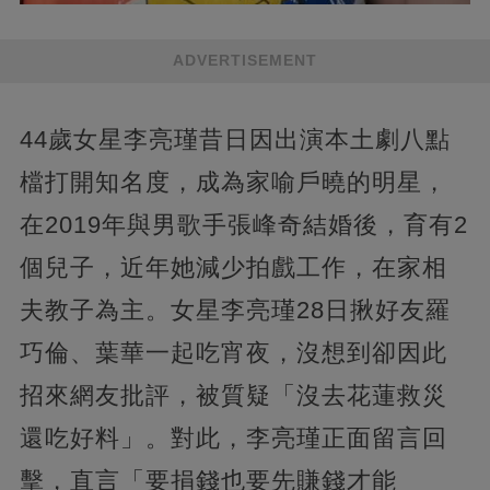
ADVERTISEMENT
44歲女星李亮瑾昔日因出演本土劇八點
檔打開知名度，成為家喻戶曉的明星，
在2019年與男歌手張峰奇結婚後，育有2
個兒子，近年她減少拍戲工作，在家相
夫教子為主。女星李亮瑾28日揪好友羅
巧倫、葉華一起吃宵夜，沒想到卻因此
招來網友批評，被質疑「沒去花蓮救災
還吃好料」。對此，李亮瑾正面留言回
擊，直言「要捐錢也要先賺錢才能