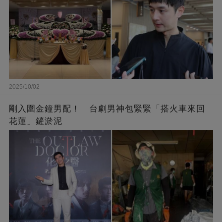
2025/10/02
剛入圍金鐘男配！ 台劇男神包緊緊「搭火車來回
花蓮」鏟淤泥