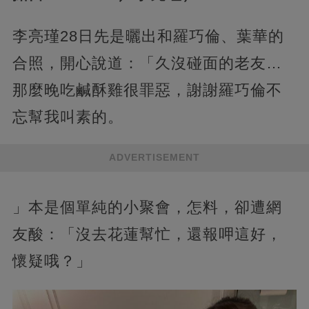
李亮瑾28日先是曬出和羅巧倫、葉華的
合照，開心說道：「久沒碰面的老友…
那麼晚吃鹹酥雞很罪惡，謝謝羅巧倫不
忘幫我叫素的。
ADVERTISEMENT
」本是個單純的小聚會，怎料，卻遭網
友酸：「沒去花蓮幫忙，還報呷這好，
懷疑哦？」