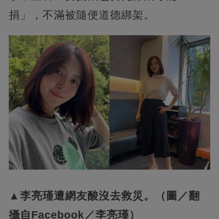
捐」，不滿被隨便道德綁架。
▲李亮瑾遭網友酸沒去救災。（圖／翻
攝自Facebook／李亮瑾）