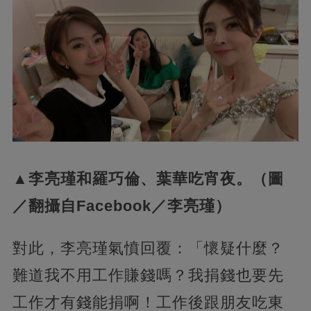
▲李亮瑾和羅巧倫、葉華吃宵夜。（圖
／翻攝自Facebook／李亮瑾）
對此，李亮瑾氣憤回覆：「懷疑什麼？
難道我不用工作賺錢嗎？我捐錢也要先
工作才有錢能捐啊！工作後跟朋友吃東