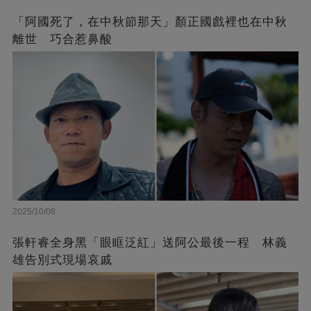
「阿國死了，在中秋節那天」顏正國戲裡也在中秋
離世 巧合惹鼻酸
2025/10/08
張軒睿全身黑「眼眶泛紅」送阿公最後一程 林義
雄告別式現場哀戚