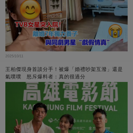
2025/10/11
王柏傑現身首談分手！被爆「婚禮吵架互潑」還是
氣噗噗 怒斥爆料者：真的很過分