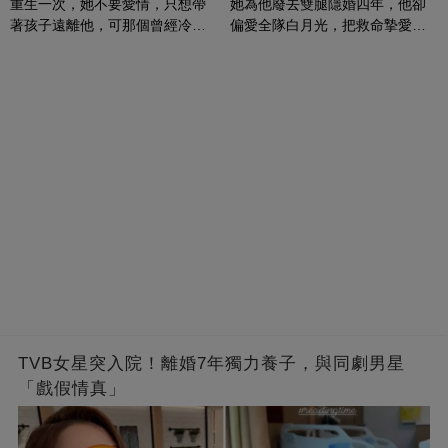
重生一次，她不要愛情，只想帶
她為他廢去雙腿隱婚四年，他卻
著孩子遠離他，可那個曾經冷漠
偏愛全隊白月光，把救命摯愛當
的男人，一次次將她逼入懷中...
成畢生負擔
TVB女星突入院！離婚7年獨力養子，與同劇男星
「戲假情真」