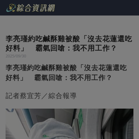
李亮瑾約吃鹹酥雞被酸「沒去花蓮還吃
好料」 霸氣回嗆：我不用工作？
2025/09/30
李亮瑾約吃鹹酥雞被酸「沒去花蓮還吃
好料」 霸氣回嗆：我不用工作？
記者蔡宜芳／綜合報導