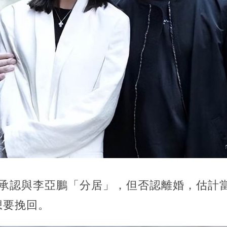
喜承認與李亞鵬「分居」，但否認離婚，估計
想要挽回。