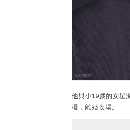
他與小19歲的女
擾，離婚收場。