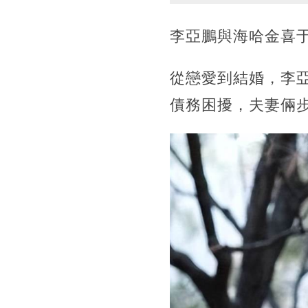
李亞鵬與海哈金喜于
從戀愛到結婚，李
債務困擾，夫妻倆