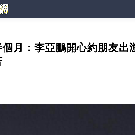
半個月：李亞鵬開心約朋友出游
苦