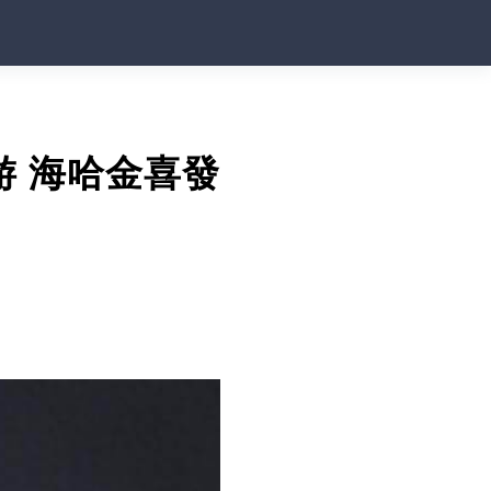
 海哈金喜發