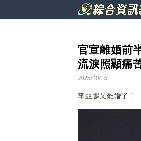
官宣離婚前
流淚照顯痛
2025/10/15
李亞鵬又離婚了！