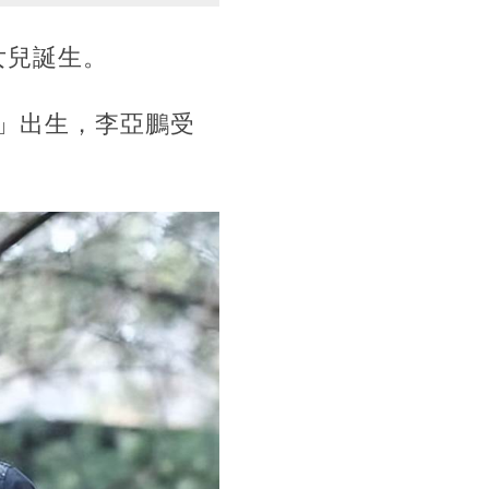
女兒誕生。
」出生，李亞鵬受