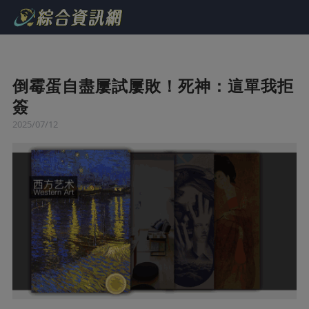
倒霉蛋自盡屢試屢敗！死神：這單我拒
簽
2025/07/12