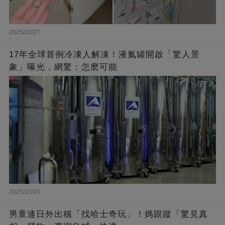
2025/10/27
17年全球首例冷凍人解凍！液氮罐開啟「驚人景
象」曝光，網驚：怎麽可能
2025/10/24
男童連日外出稱「找哈士奇玩」！媽跟蹤「驚見真