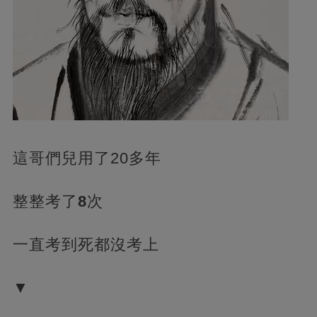
這哥們兒用了20多年
整整考了
8
次
一直考到死都沒考上
▼