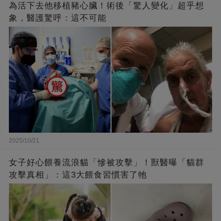
為活下去他移植豬心臟！術後「驚人變化」超乎想
象，醫護驚呼：這不可能
2025/10/21
女子好心餵養流浪貓「慘被攻擊」！獸醫曝「貓群
攻擊真相」：這3大餵食習慣害了牠