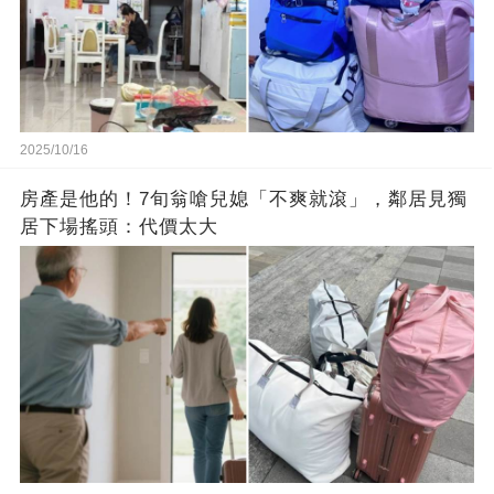
2025/10/16
房產是他的！7旬翁嗆兒媳「不爽就滾」，鄰居見獨
居下場搖頭：代價太大