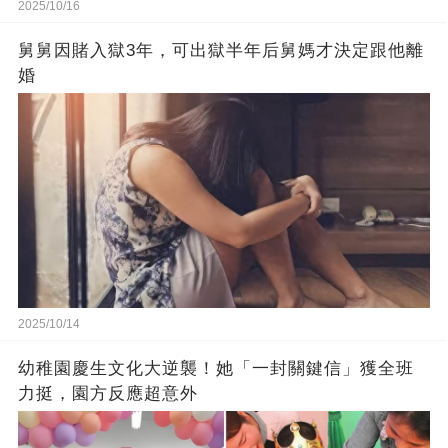
2025/10/16
舅舅因賭入獄3年，可出獄半年后舅媽才決定跟他離
婚
2025/10/14
幼稚園慶生文化大逆襲！她「一封關鍵信」獲全班
力挺，園方反應超意外