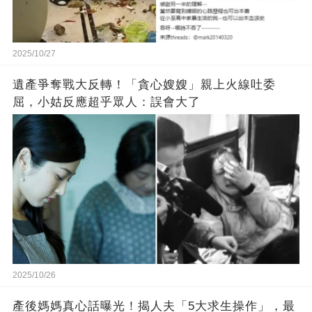
2025/10/27
遺產爭奪戰大反轉！「貪心嫂嫂」親上火線吐委
屈，小姑反應超乎眾人：誤會大了
2025/10/26
產後媽媽真心話曝光！揭人夫「5大求生操作」，最