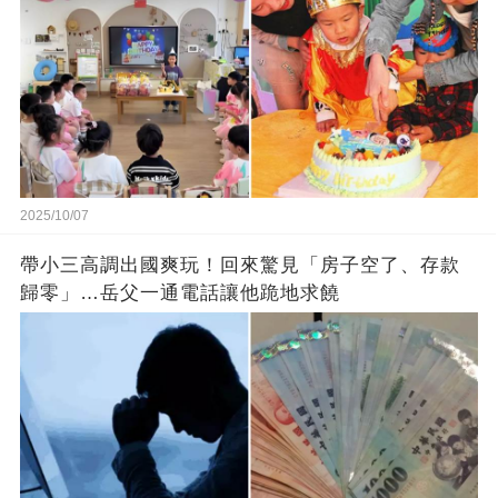
2025/10/07
帶小三高調出國爽玩！回來驚見「房子空了、存款
歸零」…岳父一通電話讓他跪地求饒