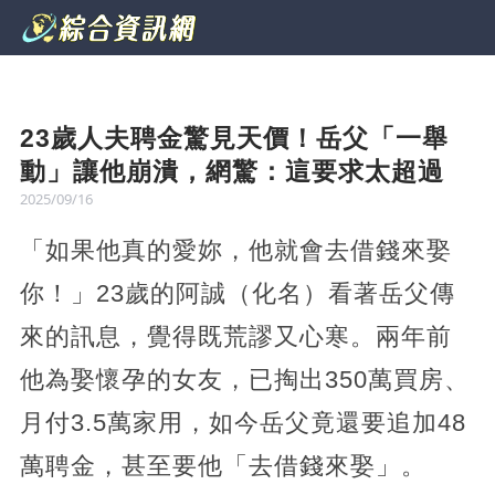
23歲人夫聘金驚見天價！岳父「一舉
動」讓他崩潰，網驚：這要求太超過
2025/09/16
「如果他真的愛妳，他就會去借錢來娶
你！」23歲的阿誠（化名）看著岳父傳
來的訊息，覺得既荒謬又心寒。兩年前
他為娶懷孕的女友，已掏出350萬買房、
月付3.5萬家用，如今岳父竟還要追加48
萬聘金，甚至要他「去借錢來娶」。