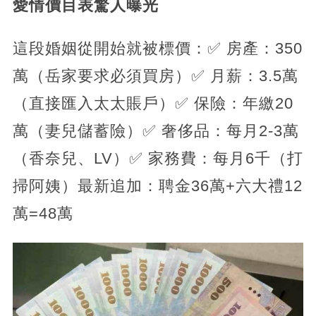
愛情價目表驚人曝光
這段婚姻從開始就被標價：✅ 房產：350
萬（岳家要求必須買房）✅ 月薪：3.5萬
（直接匯入太太賬戶）✅ 保險：年繳20
萬（妻兒儲蓄險）✅ 奢侈品：每月2-3萬
（香奈兒、LV）✅ 家務費：每月6千（打
掃阿姨）最新追加：聘金36萬+六大禮12
萬=48萬