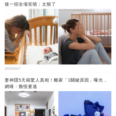
後一招全場笑噴：太狠了
2025/10/17
妻神隱5天揭驚人真相！離家「1關鍵原因」曝光，
網嘆：難怪要逃