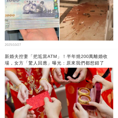
2025/10/27
新婚夫控妻「把尪當ATM」！半年燒200萬離婚收
場，女方「驚人回應」曝光：原來我們都想錯了