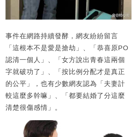
事件在網路持續發酵，網友紛紛留言
「這根本不是愛是搶劫」、「恭喜原PO
認清一個人」、「女方說出青春這兩個
字就破功了」、「按比例分配才是真正
的公平」，也有少數網友認為「夫妻計
較這麼多幹嘛」、「都要結婚了分這麼
清楚很傷感情」。