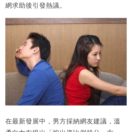
網求助後引發熱議。
在最新發展中，男方採納網友建議，溫