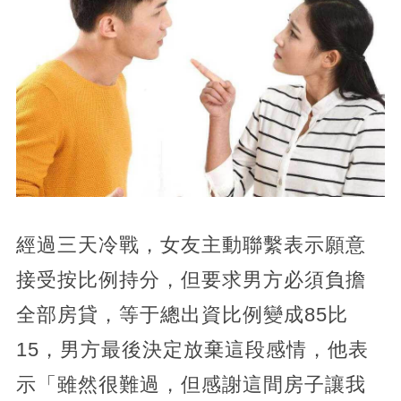
經過三天冷戰，女友主動聯繫表示願意
接受按比例持分，但要求男方必須負擔
全部房貸，等于總出資比例變成85比
15，男方最後決定放棄這段感情，他表
示「雖然很難過，但感謝這間房子讓我