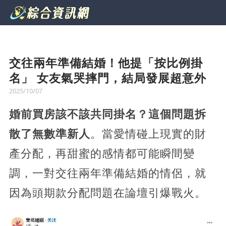
交往兩年準備結婚！他提「按比例掛
名」 女友氣哭摔門，結局發展超意外
2025/10/07
婚前買房該不該共同掛名？這個問題拆
散了無數準新人
。當愛情碰上現實的財
產分配，再甜蜜的感情都可能瞬間變
調，一對交往兩年準備結婚的情侶，就
因為頭期款分配問題在論壇引爆戰火。