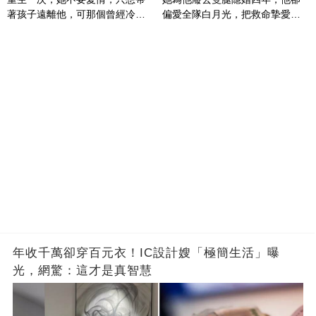
著孩子遠離他，可那個曾經冷漠
偏愛全隊白月光，把救命摯愛當
的男人，一次次將她逼入懷中...
成畢生負擔
年收千萬卻穿百元衣！IC設計嫂「極簡生活」曝
光，網驚：這才是真智慧