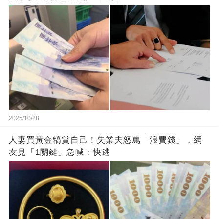
2025/10/28
人妻買黃金犒賞自己！失業夫怒罵「浪費錢」，網
友見「1關鍵」急喊：快逃