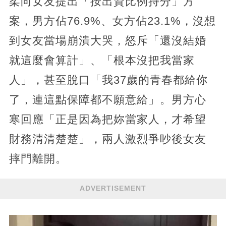
柔向女友提出「按出資比例持分」方
案，男方佔76.9%、女方佔23.1%，沒想
到女友當場崩潰大哭，怒斥「還沒結婚
就這麼會算計」、「根本沒把我當家
人」，甚至脫口「我37歲的青春都給你
了，連這點保障都不願意給」。男方心
寒回應「正是因為把妳當家人，才希望
財務清清楚楚」，兩人激烈爭吵後女友
摔門離開。
ADVERTISEMENT