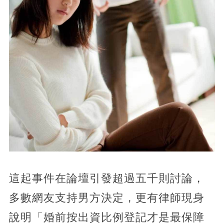
這起事件在論壇引發超過五千則討論，
多數網友支持男方決定，更有律師現身
說明「婚前按出資比例登記才是最保障