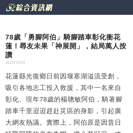
78歲「勇腳阿伯」騎腳踏車彰化衝花
蓮！尋友未果「神展開」，結局萬人按
讚
2025/10/03
花蓮縣光復鄉日前因堰塞湖溢流受創，
吸引各地志工投入救援，其中一名來自
彰化、現年78歲的楊聰敏阿伯，騎著腳
踏車千里迢迢趕赴災區的身影，引起廣
大網友熱議。實際上，阿伯原是因昔日