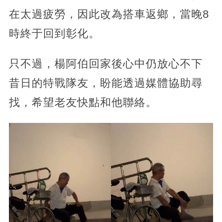
在太過疲勞，因此改為搭車返鄉，當晚8
時終于回到彰化。
只不過，楊阿伯回家後心中仍放心不下
昔日的特戰隊友，盼能透過媒體協助尋
找，希望老友快點和他聯絡。