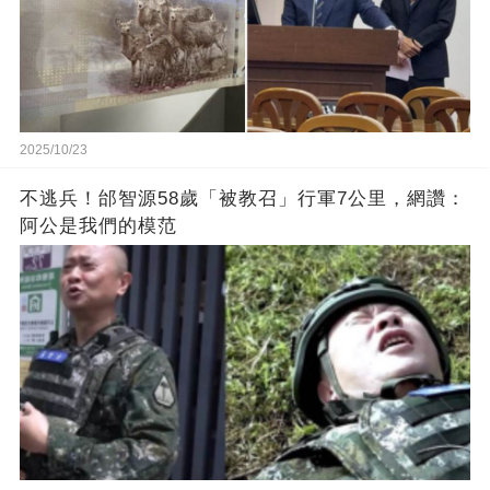
2025/10/23
不逃兵！邰智源58歲「被教召」行軍7公里，網讚：
阿公是我們的模范