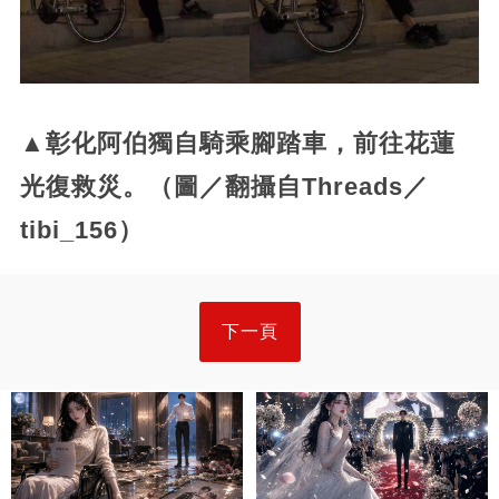
▲彰化阿伯獨自騎乘腳踏車，前往花蓮
光復救災。（圖／翻攝自Threads／
tibi_156）
下一頁