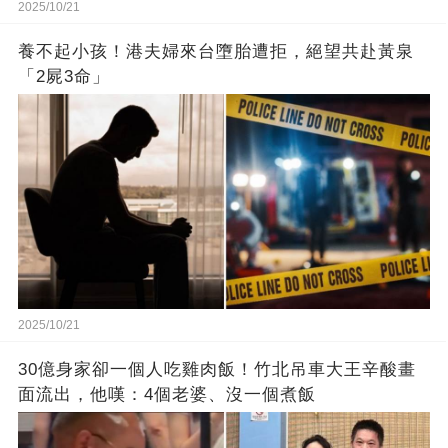
2025/10/21
養不起小孩！港夫婦來台墮胎遭拒，絕望共赴黃泉
「2屍3命」
2025/10/21
30億身家卻一個人吃雞肉飯！竹北吊車大王辛酸畫
面流出，他嘆：4個老婆、沒一個煮飯