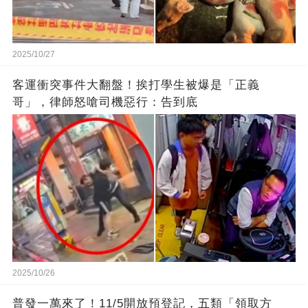
2025/10/27
客運衝突事件大翻盤！挨打學生被爆是「正義
哥」，律師怒嗆司機惡行：告到底
2025/10/26
普發一萬來了！11/5開放預登記，五類「領取方