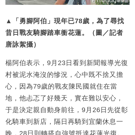
▲「勇腳阿伯」現年已78歲，為了尋找
昔日戰友騎腳踏車衝花蓮。（圖／記者
唐詠絮攝）
楊阿伯表示，9月23日看到新聞報導光復
村被泥水淹沒的慘況，心中既不捨又擔
心，因為79歲的戰友陳民國就住在當
地，他忐忑了好幾天，實在難以安心，
于是決定親自動身前往，9月26日先從彰
化騎車到新店，隔日再騎到宜蘭休息一
晚，28日則轉搭自強號抵達花蓮光復。