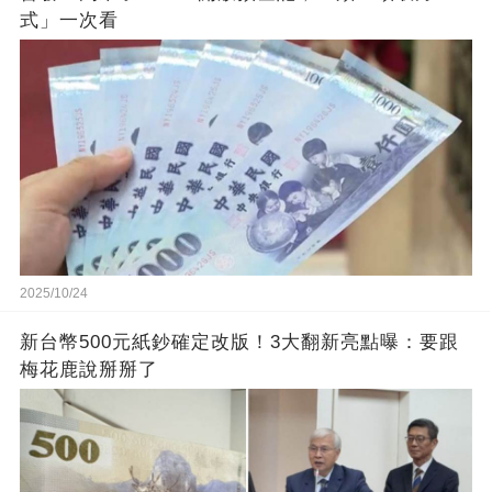
式」一次看
2025/10/24
新台幣500元紙鈔確定改版！3大翻新亮點曝：要跟
梅花鹿說掰掰了