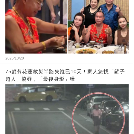
2025/10/20
75歲翁花蓮救災半路失蹤已10天！家人急找「鏟子
超人」協尋，「最後身影」曝