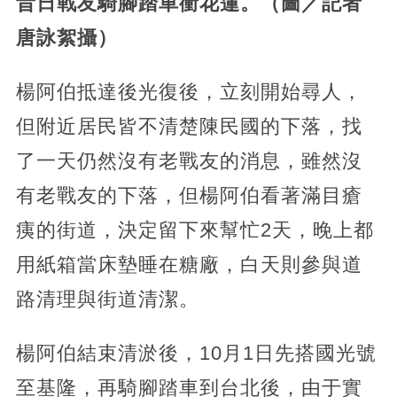
昔日戰友騎腳踏車衝花蓮。（圖／記者
唐詠絮攝）
楊阿伯抵達後光復後，立刻開始尋人，
但附近居民皆不清楚陳民國的下落，找
了一天仍然沒有老戰友的消息，雖然沒
有老戰友的下落，但楊阿伯看著滿目瘡
痍的街道，決定留下來幫忙2天，晚上都
用紙箱當床墊睡在糖廠，白天則參與道
路清理與街道清潔。
楊阿伯結束清淤後，10月1日先搭國光號
至基隆，再騎腳踏車到台北後，由于實