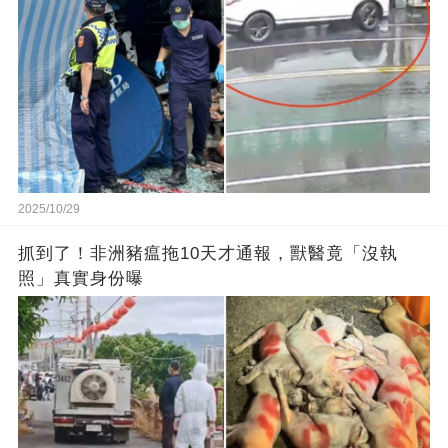
2025/10/29
抓到了！非洲豬瘟拖10天才通報，獸醫竟「沒執
照」真實身份曝