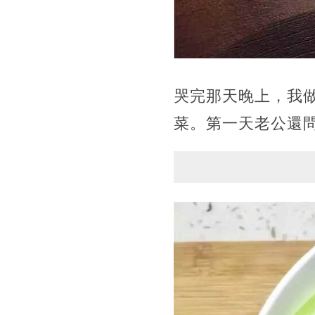
哭完那天晚上，我
菜。第一天老公還