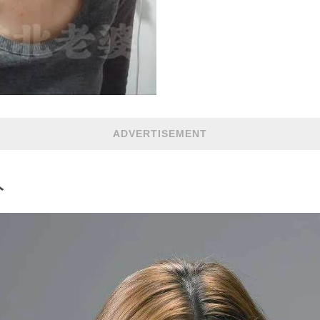
ADVERTISEMENT
人