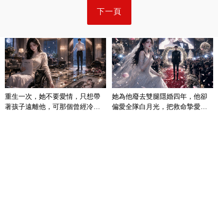
下一頁
重生一次，她不要愛情，只想帶
她為他廢去雙腿隱婚四年，他卻
著孩子遠離他，可那個曾經冷漠
偏愛全隊白月光，把救命摯愛當
的男人，一次次將她逼入懷中...
成畢生負擔