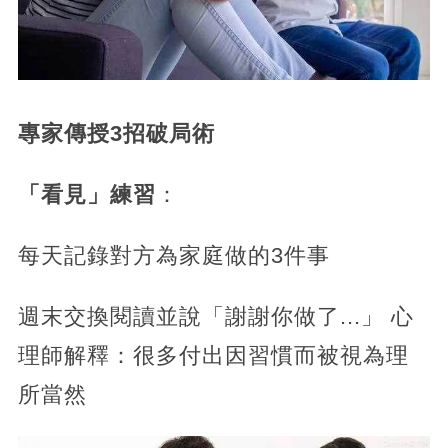
專家傳授3招破局術
「看見」練習
：
每天記錄對方為家庭做的3件事
週末交換閱讀並說「謝謝你做了...」 心
理師解釋：很多付出因習慣而被視為理
所當然