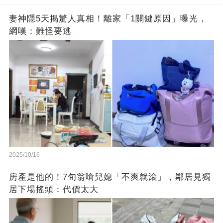
妻神隱5天揭驚人真相！離家「1關鍵原因」曝光，
網嘆：難怪要逃
2025/10/16
房產是他的！7旬翁嗆兒媳「不爽就滾」，鄰居見獨
居下場搖頭：代價太大