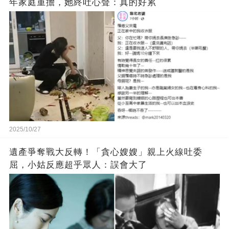
年家庭重擔，她終吐心聲：真的好累
2025/10/27
遺產爭奪戰大反轉！「貪心嫂嫂」親上火線吐委
屈，小姑反應超乎眾人：誤會大了