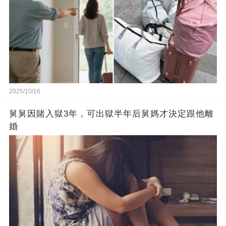
2025/10/16
舅舅因賭入獄3年，可出獄半年后舅媽才決定跟他離
婚