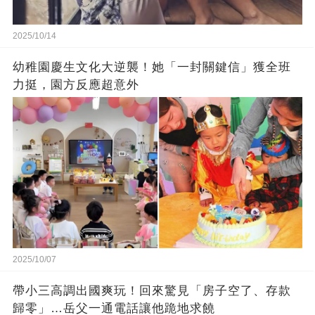
2025/10/14
幼稚園慶生文化大逆襲！她「一封關鍵信」獲全班
力挺，園方反應超意外
2025/10/07
帶小三高調出國爽玩！回來驚見「房子空了、存款
歸零」…岳父一通電話讓他跪地求饒