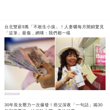
台北雙薪9萬「不敢生小孩」！人妻曬每月開銷驚見
「這筆」最傷，網嘆：我們都一樣
2025/10/29
30年長女壓力一次爆發！癌父深夜「一句話」揭30