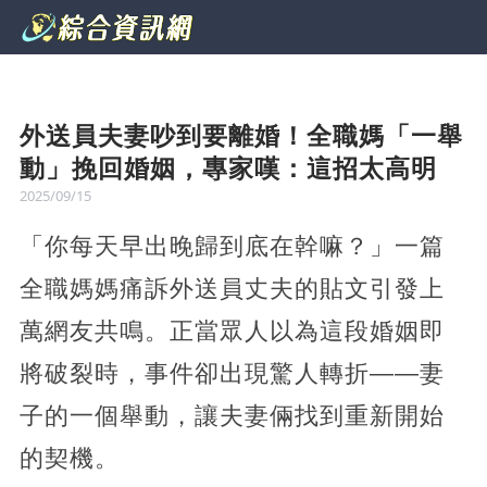
外送員夫妻吵到要離婚！全職媽「一舉
動」挽回婚姻，專家嘆：這招太高明
2025/09/15
「你每天早出晚歸到底在幹嘛？」一篇
全職媽媽痛訴外送員丈夫的貼文引發上
萬網友共鳴。正當眾人以為這段婚姻即
將破裂時，事件卻出現驚人轉折——妻
子的一個舉動，讓夫妻倆找到重新開始
的契機。