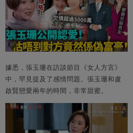
據悉，張玉珊在訪談節目《女人方言》
中，罕見提及了感情問題。張玉珊和盧
啟賢戀愛兩年的時間，非常甜蜜。