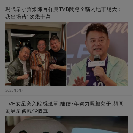
現代韋小寶爆陳百祥與TVB鬧翻？稱內地市場大：
我出場費1次幾十萬
2025/10/14
TVB女星突入院感孤單,離婚7年獨力照顧兒子,與同
劇男星傳戲假情真