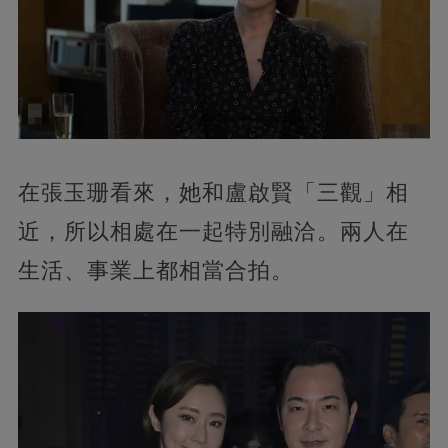
在張玉珊看來，她和盧啟賢「三觀」相
近，所以相處在一起特別融洽。兩人在
生活、事業上都相當合拍。