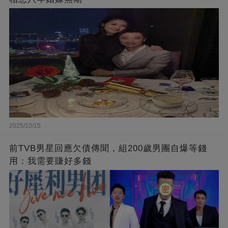
2025/10/15
前TVB男星回應欠債傳聞，組200歲男團自爆等錢
用：我需要賺好多錢