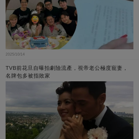
2025/10/14
TVB前花旦自曝拍劇險流產，視帝老公極度寵妻，
名牌包多被指敗家