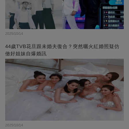
2025/10/14
44歲TVB花旦跟未婚夫復合？突然曬火紅婚照疑仿
傚好姐妹自爆婚訊
2025/10/14