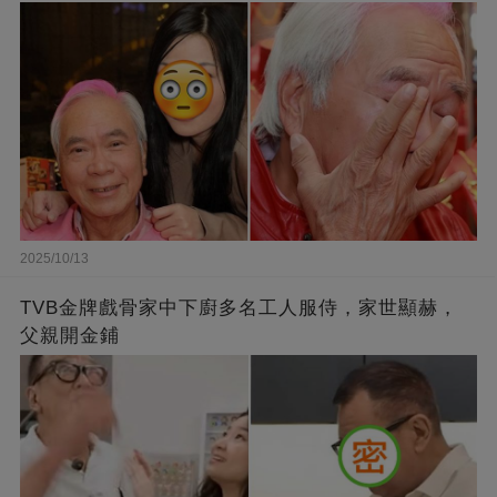
2025/10/13
TVB金牌戲骨家中下廚多名工人服侍，家世顯赫，
父親開金鋪