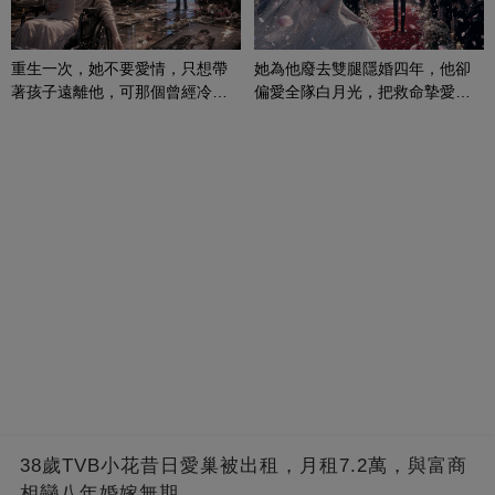
重生一次，她不要愛情，只想帶
她為他廢去雙腿隱婚四年，他卻
著孩子遠離他，可那個曾經冷漠
偏愛全隊白月光，把救命摯愛當
的男人，一次次將她逼入懷中...
成畢生負擔
38歲TVB小花昔日愛巢被出租，月租7.2萬，與富商
相戀八年婚嫁無期