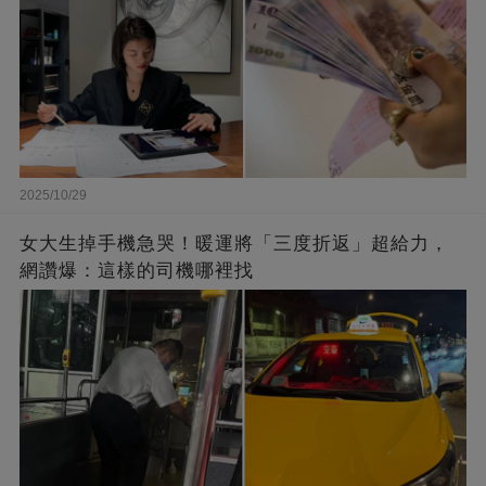
2025/10/29
女大生掉手機急哭！暖運將「三度折返」超給力，
網讚爆：這樣的司機哪裡找