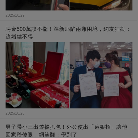
2025/10/29
聘金500萬談不攏！準新郎陷兩難困境，網友狂勸：
這婚結不得
2025/10/28
男子帶小三出遊被抓包！外公使出「這狠招」讓他
回家秒傻眼，網笑翻：學到了