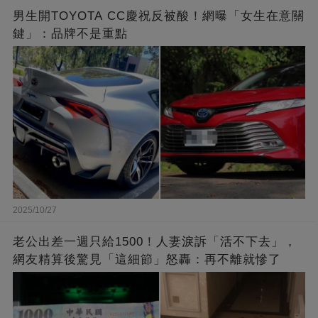
男生開TOYOTA CC慶祝反被酸！網曝「女生在意關
鍵」：品牌不是重點
2025/10/27
老公出差一週只給1500！人妻淚訴「活不下去」，
網友精算後驚見「這細節」怒轟：再不離就慘了