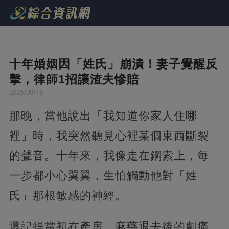
十年婚姻因「姓氏」崩潰！妻子覺醒反
擊，律師1招讓渣夫慘賠
2025/09/16
那晚，當他說出「我知道你家人住哪
裡」時，我突然聽見心裡某個東西斷裂
的聲音。十年來，我像走在鋼索上，每
一步都小心翼翼，生怕觸動他對「姓
氏」那根敏感的神經。
還記得當初在產房，麻藥退去後的劇痛