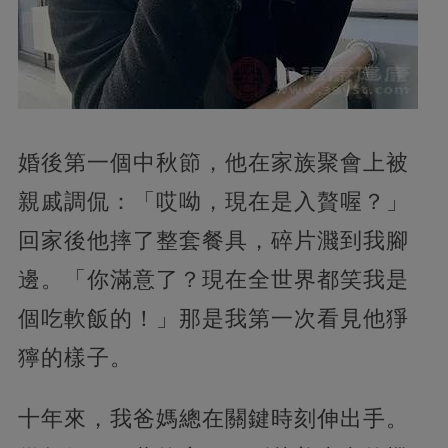
婚後第一個中秋節，他在家族聚會上被
親戚調侃：「哎呦，現在是入贅喔？」
回家後他摔了整套餐具，碎片濺到我腳
邊。「你滿意了？現在全世界都笑我是
個吃軟飯的！」那是我第一次看見他猙
獰的樣子。
十年來，我爸媽總在關鍵時刻伸出手。