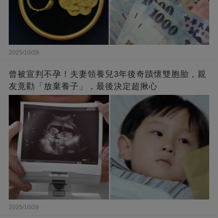
2025/10/28
曾被宣判不孕！夫妻領養兒3年後奇蹟懷雙胞胎，親
友竟勸「放棄養子」，最後決定超揪心
2025/10/28