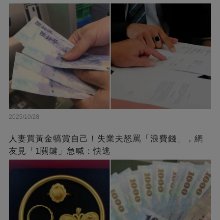
2025/10/28
人妻買黃金犒賞自己！失業夫怒罵「浪費錢」，網
友見「1關鍵」急喊：快逃