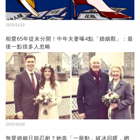
2025/11/19
相愛65年從未分開！中年夫妻曝4點「婚姻觀」：最
後一點很多人忽略
2025/10/26
無愛婚姻只能忍耐？她靠「一舉動」破冰回暖，網