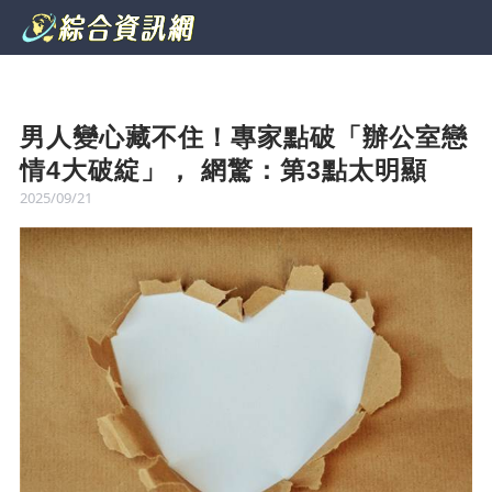
男人變心藏不住！專家點破「辦公室戀
情4大破綻」， 網驚：第3點太明顯
2025/09/21