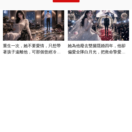
重生一次，她不要愛情，只想帶
她為他廢去雙腿隱婚四年，他卻
著孩子遠離他，可那個曾經冷漠
偏愛全隊白月光，把救命摯愛當
的男人，一次次將她逼入懷中...
成畢生負擔