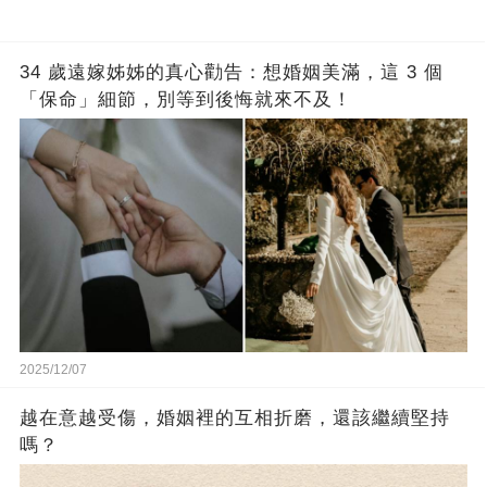
34 歲遠嫁姊姊的真心勸告：想婚姻美滿，這 3 個
「保命」細節，別等到後悔就來不及！
2025/12/07
越在意越受傷，婚姻裡的互相折磨，還該繼續堅持
嗎？