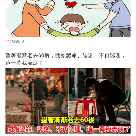
2025/05/16
望著漸漸老去60后，開始認命、認慫、不再認理，
這一幕我流淚了