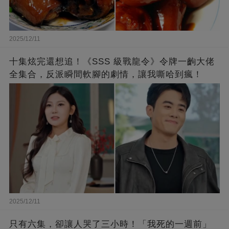
2025/12/11
十集炫完還想追！《SSS 級戰龍令》令牌一齣大佬
全集合，反派瞬間軟腳的劇情，讓我嘶哈到瘋！
2025/12/11
只有六集，卻讓人哭了三小時！「我死的一週前」