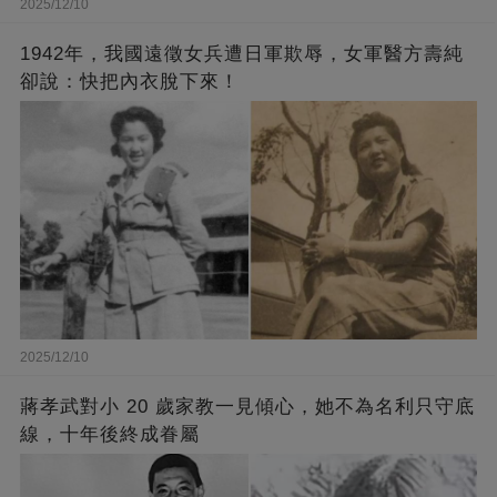
2025/12/10
1942年，我國遠徵女兵遭日軍欺辱，女軍醫方壽純
卻說：快把內衣脫下來！
2025/12/10
蔣孝武對小 20 歲家教一見傾心，她不為名利只守底
線，十年後終成眷屬