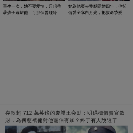
重生一次，她不要愛情，只想帶
她為他廢去雙腿隱婚四年，他卻
著孩子遠離他，可那個曾經冷漠
偏愛全隊白月光，把救命摯愛當
的男人，一次次將她逼入懷中...
成畢生負擔
存款超 712 萬英鎊的慶親王奕劻：明碼標價賣官斂
財，為何慈禧偏對他寵信有加？終于有人說透了