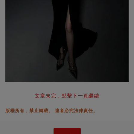
文章未完，點擊下一頁繼續
版權所有，禁止轉載。 違者必究法律責任。