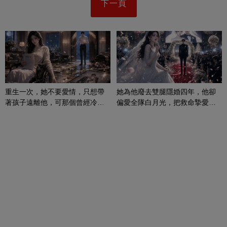
下一頁
重生一次，她不要愛情，只想帶
她為他廢去雙腿隱婚四年，他卻
著孩子遠離他，可那個曾經冷漠
偏愛全隊白月光，把救命摯愛當
的男人，一次次將她逼入懷中...
成畢生負擔