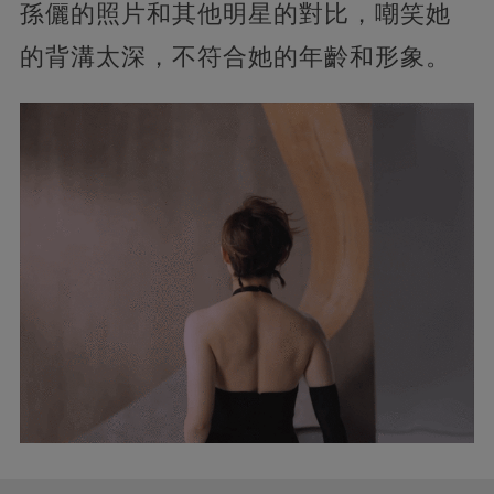
孫儷的照片和其他明星的對比，嘲笑她
的背溝太深，不符合她的年齡和形象。