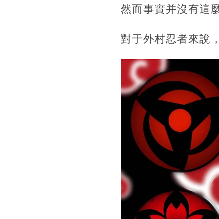
然而事實并沒有這
對于外村忍者來說