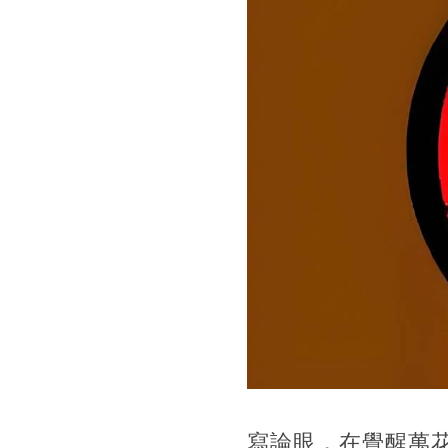
寫論眼，在覺醒萬