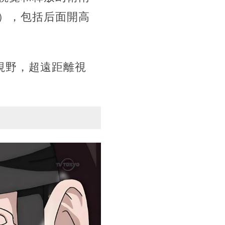
），包括后面開高
視野，超遠距離視