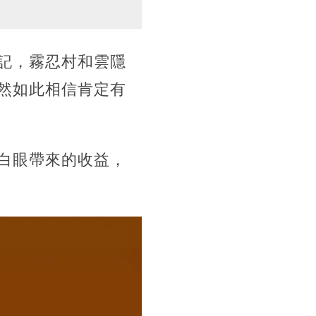
記，霧忍村和雲隱
然如此相信肯定有
白眼帶來的收益，