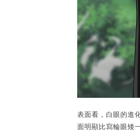
表面看，白眼的進
面明顯比寫輪眼矮