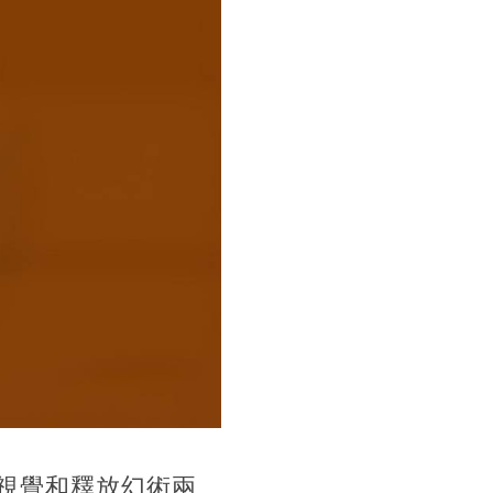
視覺和釋放幻術兩