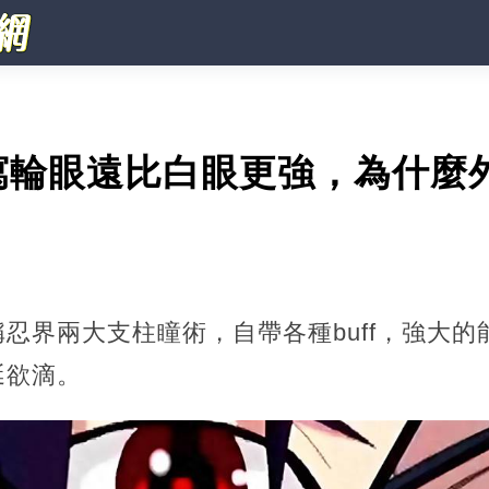
寫輪眼遠比白眼更強，為什麼
忍界兩大支柱瞳術，自帶各種buff，強大
涎欲滴。