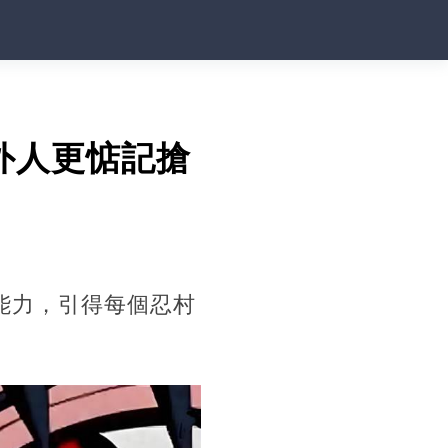
外人更惦記搶
的能力，引得每個忍村