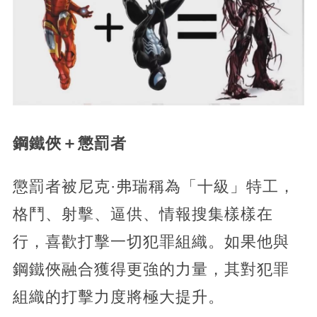
鋼鐵俠＋懲罰者
懲罰者被尼克·弗瑞稱為「十級」特工，
格鬥、射擊、逼供、情報搜集樣樣在
行，喜歡打擊一切犯罪組織。如果他與
鋼鐵俠融合獲得更強的力量，其對犯罪
組織的打擊力度將極大提升。