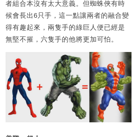
者組合本沒有太大意義。但蜘蛛俠有時
候會長出6只手，這一點讓兩者的融合變
得有趣起來，兩隻手的綠巨人便已經是
無堅不摧，六隻手的他將更加可怕。