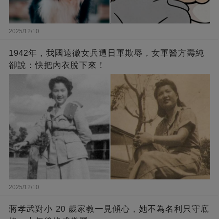
2025/12/10
1942年，我國遠徵女兵遭日軍欺辱，女軍醫方壽純
卻說：快把內衣脫下來！
2025/12/10
蔣孝武對小 20 歲家教一見傾心，她不為名利只守底