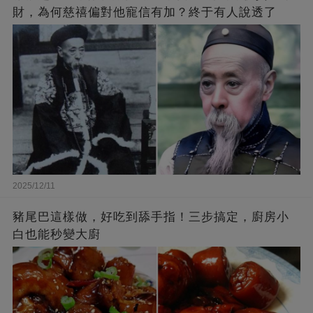
財，為何慈禧偏對他寵信有加？終于有人說透了
2025/12/11
豬尾巴這樣做，好吃到舔手指！三步搞定，廚房小
白也能秒變大廚