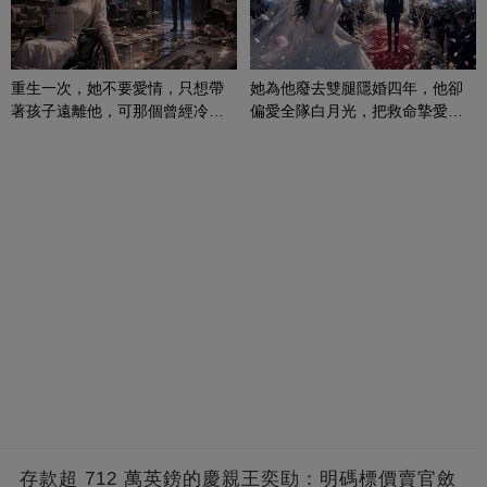
重生一次，她不要愛情，只想帶
她為他廢去雙腿隱婚四年，他卻
著孩子遠離他，可那個曾經冷漠
偏愛全隊白月光，把救命摯愛當
的男人，一次次將她逼入懷中...
成畢生負擔
存款超 712 萬英鎊的慶親王奕劻：明碼標價賣官斂