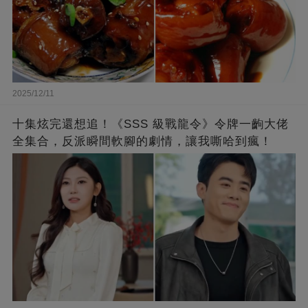
2025/12/11
十集炫完還想追！《SSS 級戰龍令》令牌一齣大佬
全集合，反派瞬間軟腳的劇情，讓我嘶哈到瘋！