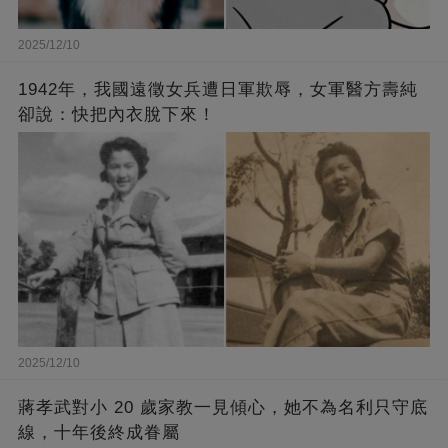
2025/12/10
1942年，我國遠徵女兵遭日軍欺辱，女軍醫方壽純
卻說：快把內衣脫下來！
2025/12/10
蔣孝武對小 20 歲家教一見傾心，她不為名利只守底
線，十年後終成眷屬