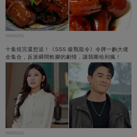
2025/12/11
十集炫完還想追！《SSS 級戰龍令》令牌一齣大佬
全集合，反派瞬間軟腳的劇情，讓我嘶哈到瘋！
2025/12/11