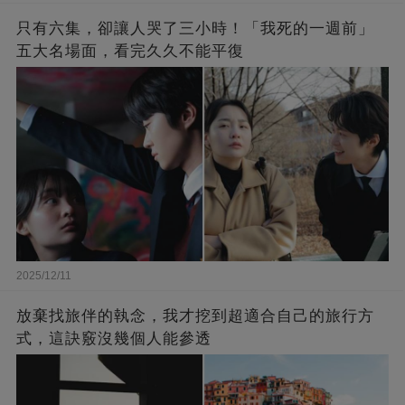
只有六集，卻讓人哭了三小時！「我死的一週前」
五大名場面，看完久久不能平復
2025/12/11
放棄找旅伴的執念，我才挖到超適合自己的旅行方
式，這訣竅沒幾個人能參透