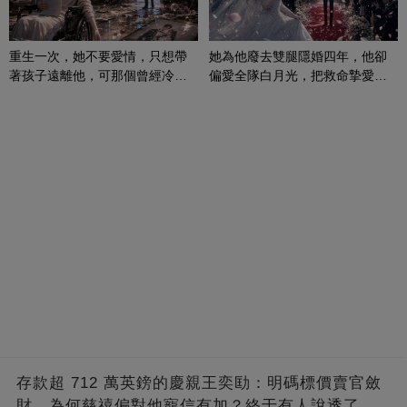
重生一次，她不要愛情，只想帶
她為他廢去雙腿隱婚四年，他卻
著孩子遠離他，可那個曾經冷漠
偏愛全隊白月光，把救命摯愛當
的男人，一次次將她逼入懷中...
成畢生負擔
存款超 712 萬英鎊的慶親王奕劻：明碼標價賣官斂
財，為何慈禧偏對他寵信有加？終于有人說透了