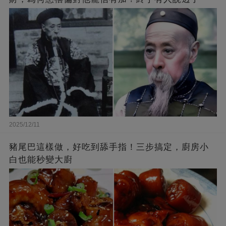
2025/12/11
豬尾巴這樣做，好吃到舔手指！三步搞定，廚房小
白也能秒變大廚