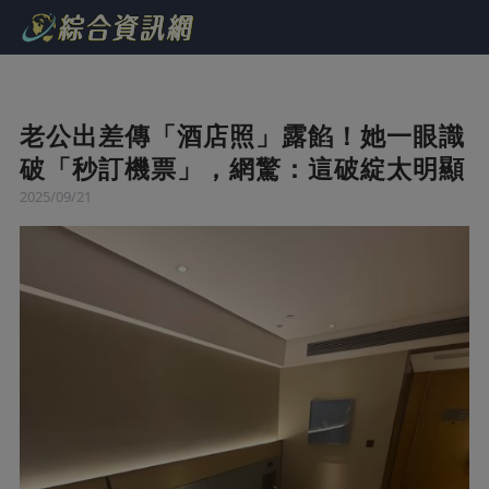
老公出差傳「酒店照」露餡！她一眼識
破「秒訂機票」，網驚：這破綻太明顯
2025/09/21