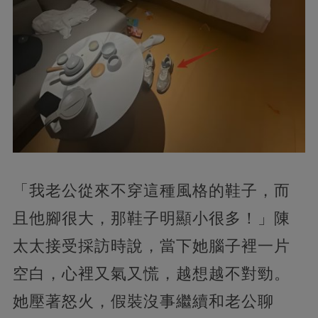
「我老公從來不穿這種風格的鞋子，而
且他腳很大，那鞋子明顯小很多！」陳
太太接受採訪時說，當下她腦子裡一片
空白，心裡又氣又慌，越想越不對勁。
她壓著怒火，假裝沒事繼續和老公聊