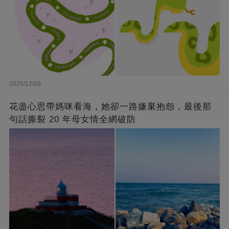
2025/12/09
花盡心思帶媽咪看海，她卻一路嫌棄抱怨，最後那
句話撕裂 20 年母女情全網破防