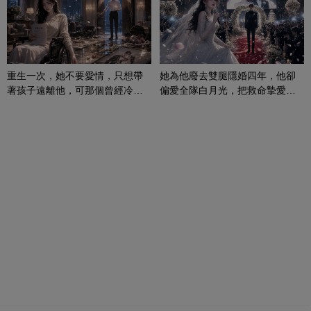
重生一次，她不要愛情，只想帶
她為他廢去雙腿隱婚四年，他卻
著孩子遠離他，可那個曾經冷漠
偏愛全隊白月光，把救命摯愛當
的男人，一次次將她逼入懷中...
成畢生負擔