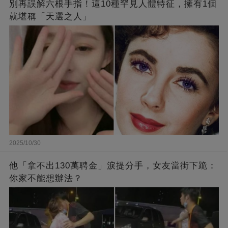
別再誤解六根手指！這10種罕見人體特征，擁有1個
就堪稱「天選之人」
2025/10/30
他「拿不出130萬聘金」淚提分手，女友當街下跪：
你家不能想辦法？