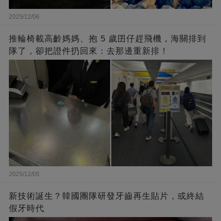
2025/12/06
推輪椅載高齡媽媽、抱 5 歲囝仔趕飛機，海關排到
隊了，卻把證件扔回來：去那邊重新排！
2025/12/05
新技術誕生？韓國團隊研發牙齒再生貼片，或終結
假牙時代