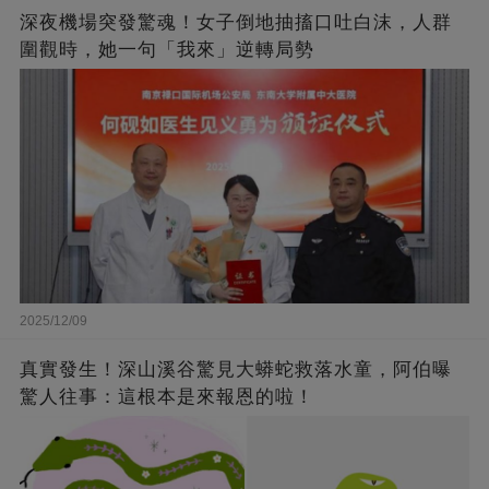
深夜機場突發驚魂！女子倒地抽搐口吐白沫，人群
圍觀時，她一句「我來」逆轉局勢
2025/12/09
真實發生！深山溪谷驚見大蟒蛇救落水童，阿伯曝
驚人往事：這根本是來報恩的啦！