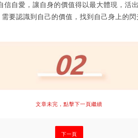
的自信自愛，讓自身的價值得以最大體現，活
，需要認識到自己的價值，找到自己身上的閃
文章未完，點擊下一頁繼續
下一頁