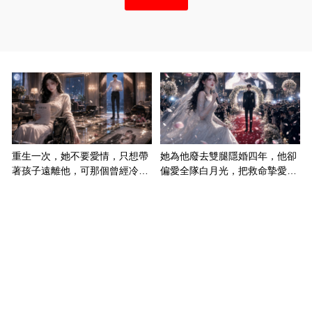
重生一次，她不要愛情，只想帶
她為他廢去雙腿隱婚四年，他卻
著孩子遠離他，可那個曾經冷漠
偏愛全隊白月光，把救命摯愛當
的男人，一次次將她逼入懷中...
成畢生負擔