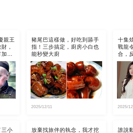
的慶親王
豬尾巴這樣做，好吃到舔手
十集炫
斂財，
指！三步搞定，廚房小白也
戰龍
有加？
能秒變大廚
合，
讓我
2025/12/11
2025/12
了三小
放棄找旅伴的執念，我才挖
誰說