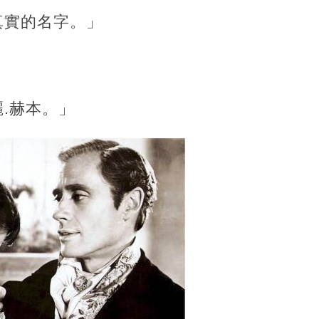
真實的名字。」
.赫本。」