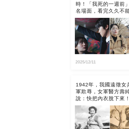
時！「我死的一週前
名場面，看完久久不
2025/12/11
1942年，我國遠徵女
軍欺辱，女軍醫方壽
說：快把內衣脫下來