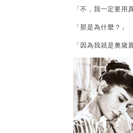
「不，我一定要用
「那是為什麼？」
「因為我就是奧黛麗