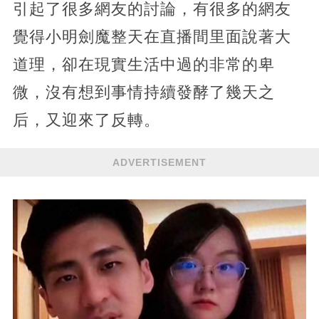
引起了很多網友的討論，有很多的網友
覺得小明劍魔整天在直播間里面說著大
道理，卻在現實生活中過的非常的卑
微，沒有想到事情持續發酵了幾天之
后，又迎來了反轉。
ADVERTISEMENT