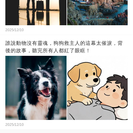
2025/12/10
誰說動物沒有靈魂，狗狗救主人的這幕太催淚，背
後的故事，聽完所有人都紅了眼眶！
2025/12/10