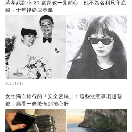
蔣孝武對小 20 歲家教一見傾心，她不為名利只守底
線，十年後終成眷屬
2025/12/10
女生獨自旅行的「安全密碼」！這些注意事項超關
鍵，漏看一條後悔到捶心肝