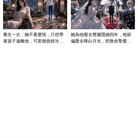
重生一次，她不要愛情，只想帶
她為他廢去雙腿隱婚四年，他卻
著孩子遠離他，可那個曾經冷漠
偏愛全隊白月光，把救命摯愛當
的男人，一次次將她逼入懷中...
成畢生負擔