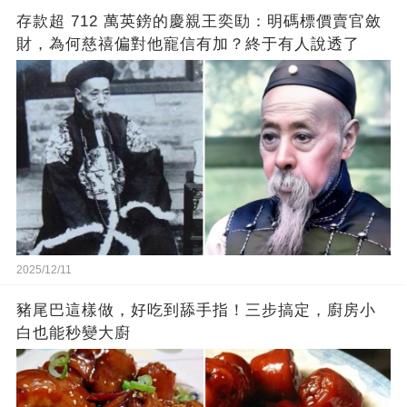
存款超 712 萬英鎊的慶親王奕劻：明碼標價賣官斂
財，為何慈禧偏對他寵信有加？終于有人說透了
2025/12/11
豬尾巴這樣做，好吃到舔手指！三步搞定，廚房小
白也能秒變大廚