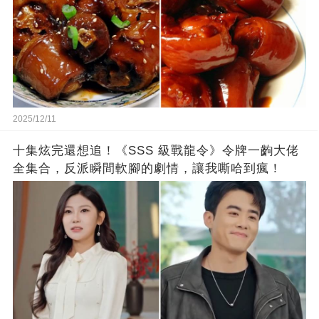
2025/12/11
十集炫完還想追！《SSS 級戰龍令》令牌一齣大佬
全集合，反派瞬間軟腳的劇情，讓我嘶哈到瘋！