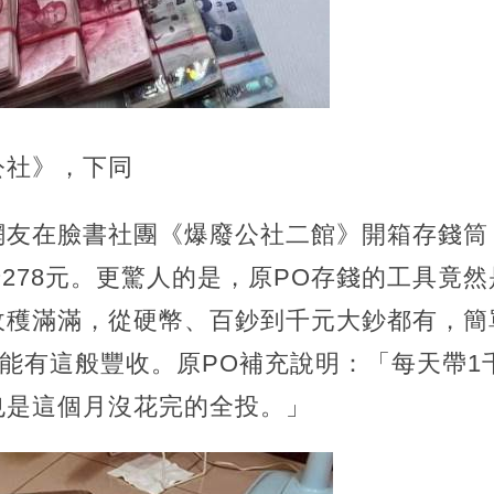
公社》，下同
網友在臉書社團《爆廢公社二館》開箱存錢筒
1千278元。更驚人的是，原PO存錢的工具竟
收穫滿滿，從硬幣、百鈔到千元大鈔都有，簡
才能有這般豐收。原PO補充說明：「每天帶
也是這個月沒花完的全投。」