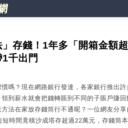
法」存錢！1年多「開箱金額
1千出門
習慣嗎？現在網路銀行發達，各家銀行推出許
月領到薪水就會把錢轉賬到不同的子賬戶賺回
老方法在家放存錢筒行不通呢？一位網友分享
短短時間竟積沙成塔存超過22萬元，存錢筒