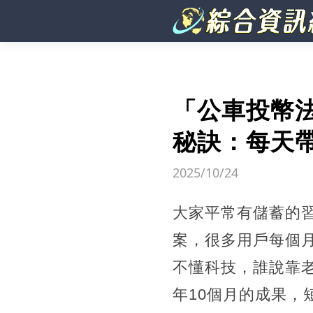
「公車投幣
秘訣：每天帶
2025/10/24
大家平常有儲蓄的
案，很多用戶每個
不懂科技，誰說靠
年10個月的成果，