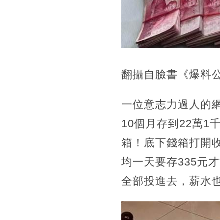
翻攝自臉書《爆料
一位意志力過人的
10個月存到22萬
箱！底下錢箱打開
均一天要存335元
全部投進去，薪水