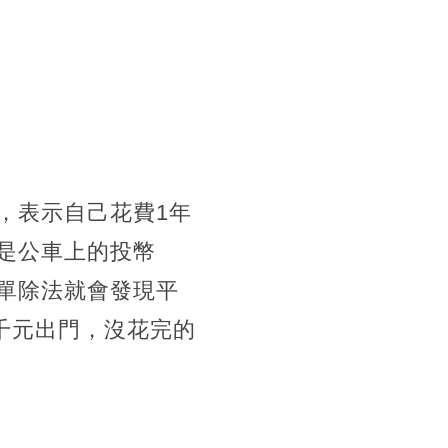
，表示自己花費1年
然是公車上的投幣
單除法就會發現平
1千元出門，沒花完的