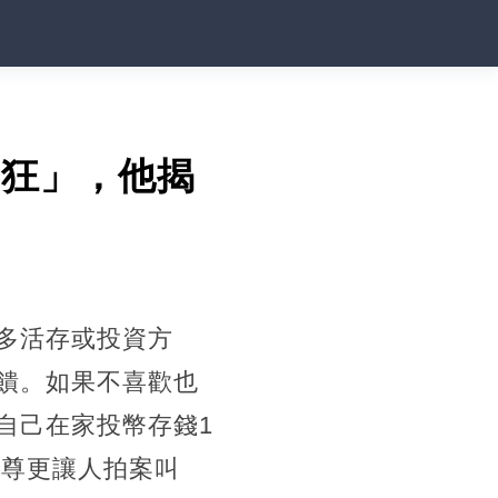
超狂」，他揭
多活存或投資方
饋。如果不喜歡也
自己在家投幣存錢1
本尊更讓人拍案叫