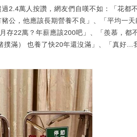
過2.4萬人按讚，網友們自嘆不如：「花都
豬公，他應該長期營養不良」、「平均一天能
個月存22萬？年薪應該200吧」、「羨慕，都
豬撲滿） 也養了快20年還沒滿」、「真好…