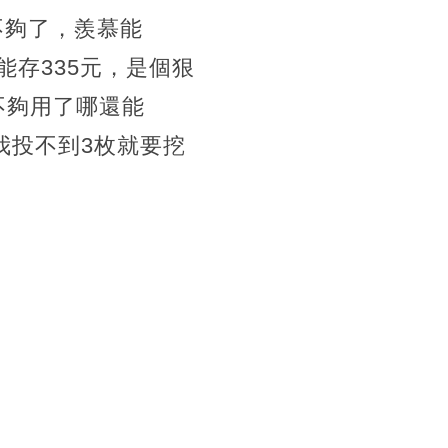
不夠了，羨慕能
存335元，是個狠
不夠用了哪還能
我投不到3枚就要挖