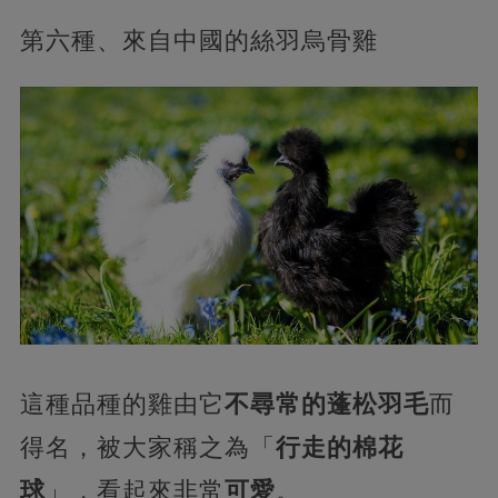
第六種、來自中國的絲羽烏骨雞
這種品種的雞由它
不尋常的蓬松羽毛
而
得名，被大家稱之為「
行走的棉花
球
」，看起來非常
可愛
。