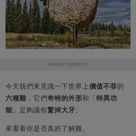
ADVERTISEMENT
今天我們來見識一下世界上
價值不菲
的
六種雞
，它們
奇特的外形
和「
特異功
能
」足夠讓你
驚掉大牙
。
來看看你是否真的了解雞。