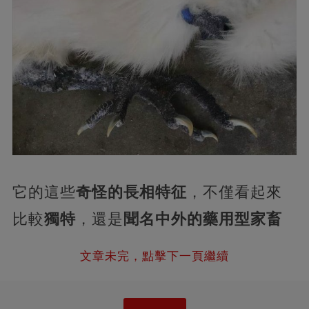
它的這些
奇怪的長相特征
，不僅看起來
比較
獨特
，還是
聞名中外的藥用型家畜
文章未完，點擊下一頁繼續