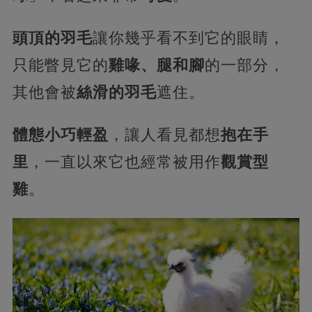
頭頂的羽毛
讓你幾乎看不到它的眼睛，
只能瞥見它的
雞喙、腿和腳
的一部分，
其他會被
絲滑的羽毛
遮住。
體態小巧輕盈
，讓人看見都想
抱在手
里
，一直以來它也經常被用作
觀賞型
雞
。