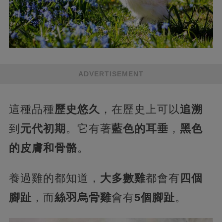
ADVERTISEMENT
這種品種
歷史悠久
，在歷史上可以
追溯
到
元代初期
。它有著
藍色的耳垂
，
黑色
的皮膚和骨骼
。
養過雞的都知道，
大多數雞
都會有
四個
腳趾
，而
絲羽烏骨雞
會有
5個腳趾
。