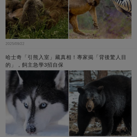
2025/09/22
哈士奇「引熊入室」藏真相！專家揭「背後驚人目
的」，飼主急學3招自保