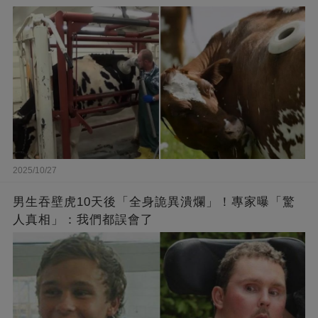
2025/10/27
男生吞壁虎10天後「全身詭異潰爛」！專家曝「驚
人真相」：我們都誤會了