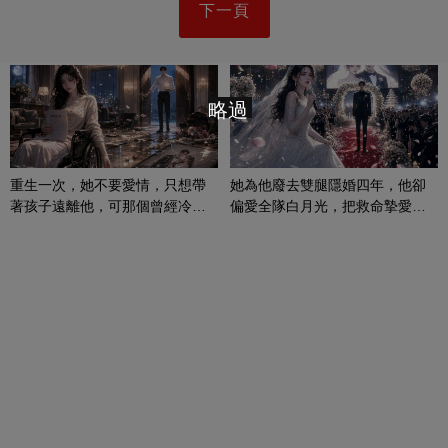
下一頁
略過
重生一次，她不要愛情，只想帶
她為他廢去雙腿隱婚四年，他卻
著孩子遠離他，可那個曾經冷漠
偏愛全隊白月光，把救命摯愛當
的男人，一次次將她逼入懷中...
成畢生負擔