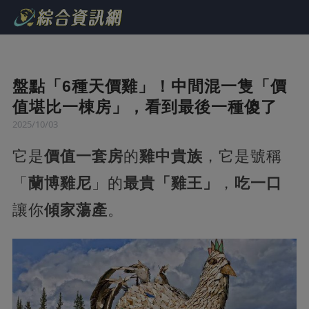
盤點「6種天價雞」！中間混一隻「價
值堪比一棟房」，看到最後一種傻了
2025/10/03
它是
價值一套房
的
雞中貴族
，它是號稱
「
蘭博雞尼
」的
最貴「雞王」
，
吃一口
讓你
傾家蕩產
。