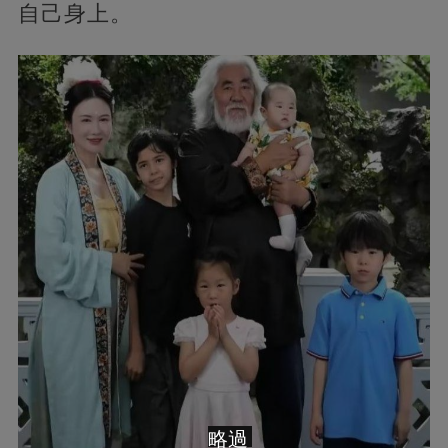
自己身上。
略過