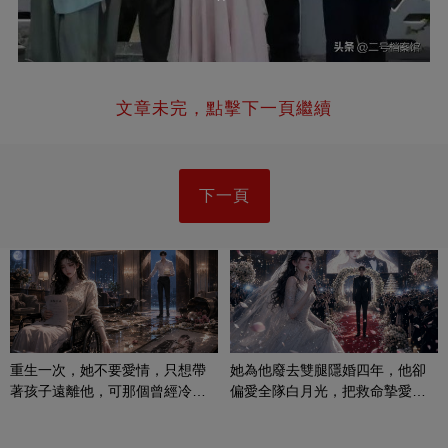
文章未完，點擊下一頁繼續
下一頁
重生一次，她不要愛情，只想帶
她為他廢去雙腿隱婚四年，他卻
著孩子遠離他，可那個曾經冷漠
偏愛全隊白月光，把救命摯愛當
的男人，一次次將她逼入懷中...
成畢生負擔