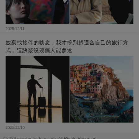
2025/12/11
放棄找旅伴的執念，我才挖到超適合自己的旅行方
式，這訣竅沒幾個人能參透
2025/12/10
©2024 www.pets-dote.com. All Rights Reserved.