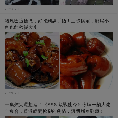
2025/12/11
豬尾巴這樣做，好吃到舔手指！三步搞定，廚房小
白也能秒變大廚
2025/12/11
十集炫完還想追！《SSS 級戰龍令》令牌一齣大佬
全集合，反派瞬間軟腳的劇情，讓我嘶哈到瘋！