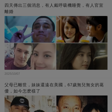
四天傳出三個消息，有人戴呼吸機睡覺，有人官宣
離婚
2025/10/07
父母已離世，妹妹還遠在美國，67歲無兒無女的葛
優，如今怎麽樣了