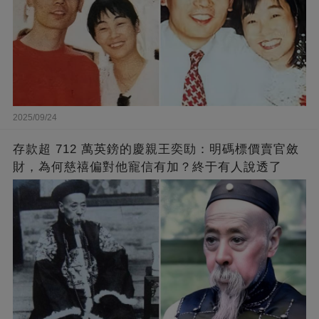
2025/09/24
存款超 712 萬英鎊的慶親王奕劻：明碼標價賣官斂
財，為何慈禧偏對他寵信有加？終于有人說透了