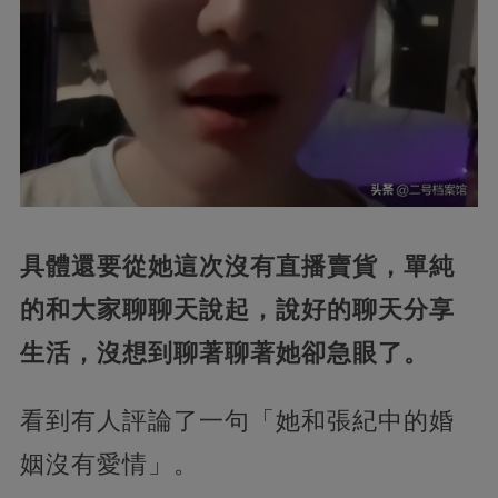
具體還要從她這次沒有直播賣貨，單純
的和大家聊聊天說起，說好的聊天分享
生活，沒想到聊著聊著她卻急眼了。
看到有人評論了一句「她和張紀中的婚
姻沒有愛情」。