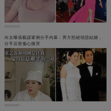
2025/10/23
向太曝張藝謀鞏俐分手內幕：男方拒絕領證結婚，
分手后曾傷心痛哭
2025/10/07