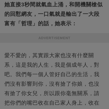
她直接3秒間就氣血上涌，和開機關槍似
的回懟網友，一口氣就是輸出了一大段
富有「哲理」的話，她表示：
ADVERTISEMENT
愛不愛的，其實跟大家也沒有什麼關
系，這是我的人生，我是個成年人，對
吧。我們每一個人管好自己的生活，我
們沒有影響到你，沒有搶了你娘，也沒
有搶了你女兒，所以跟你毫無關系，請
把你們的嘴巴收在自己家人身上，收在