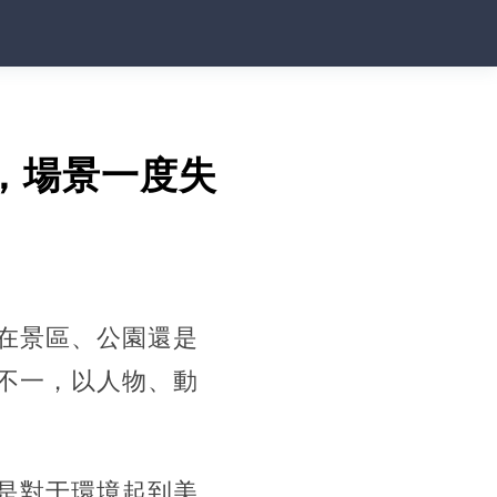
，場景一度失
在景區、公園還是
不一，以人物、動
是對于環境起到美