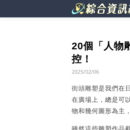
20個「人
控！
2025/02/06
街頭雕塑是我們在
在廣場上，總是可
物和幾何圖形為主
雖然這些雕塑作品