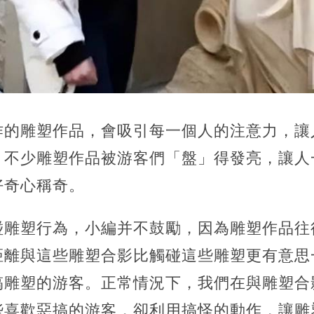
作的雕塑作品，會吸引每一個人的注意力，讓
，不少雕塑作品被游客們「盤」得發亮，讓人
好奇心稱奇。
碰雕塑行為，小編并不鼓勵，因為雕塑作品往
距離與這些雕塑合影比觸碰這些雕塑更有意思
搞雕塑的游客。正常情況下，我們在與雕塑合
些喜歡惡搞的游客，卻利用搞怪的動作，讓雕