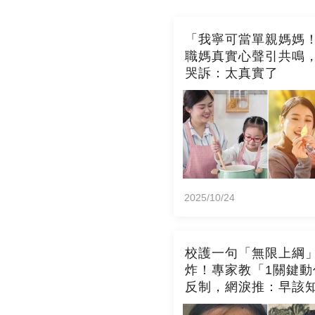
「我寧可當單親媽媽
職媽真實心聲引共鳴
哭訴：太真實了
2025/10/24
校護一句「無限上綱
炸！專家教「1關鍵動
反制，網淚推：早該