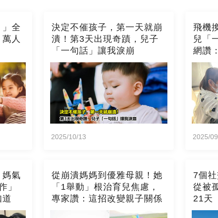
！」全
決定不催孩子，第一天就崩
飛機
，萬人
潰！第3天出現奇蹟，兒子
兒「
「一句話」讓我淚崩
網讚
2025/10/13
2025/09
」媽氣
從崩潰媽媽到優雅母親！她
7個
作」
「1舉動」根治育兒焦慮，
從被
知道
專家讚：這招改變親子關係
21天