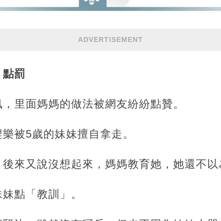
ADVERTISEMENT
」點罰
訊，里面媽媽的做法被網友紛紛點贊。
捏樂被5歲的妹妹擅自拿走。
，後來又說沒想起來，媽媽教育她，她還不以
妹妹點「教訓」。