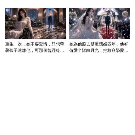
重生一次，她不要愛情，只想帶
她為他廢去雙腿隱婚四年，他卻
著孩子遠離他，可那個曾經冷漠
偏愛全隊白月光，把救命摯愛當
的男人，一次次將她逼入懷中...
成畢生負擔