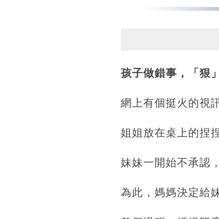
孩子做錯事，「狠
網上有個挺火的視
姐姐放在桌上的捏
妹妹一開始不承認
為此，媽媽決定給