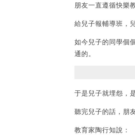
朋友一直遵循快樂
給兒子報輔導班，
如今兒子的同學個
通的。
于是兒子就埋怨，
聽完兒子的話，朋
教育家陶行知說：