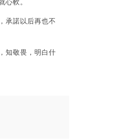
就心軟。
，承諾以后再也不
，知敬畏，明白什