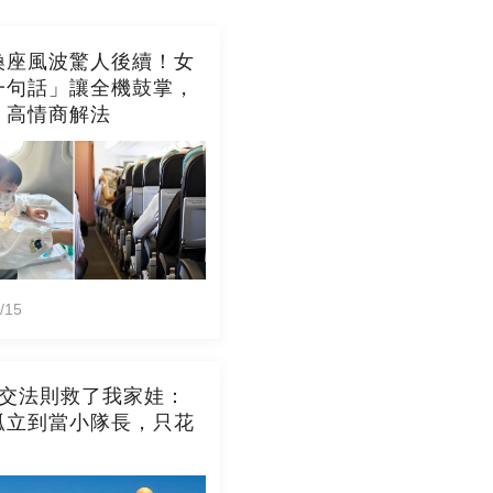
換座風波驚人後續！女
一句話」讓全機鼓掌，
：高情商解法
/15
社交法則救了我家娃：
孤立到當小隊長，只花