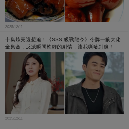
2025/12/11
十集炫完還想追！《SSS 級戰龍令》令牌一齣大佬
全集合，反派瞬間軟腳的劇情，讓我嘶哈到瘋！
2025/12/11