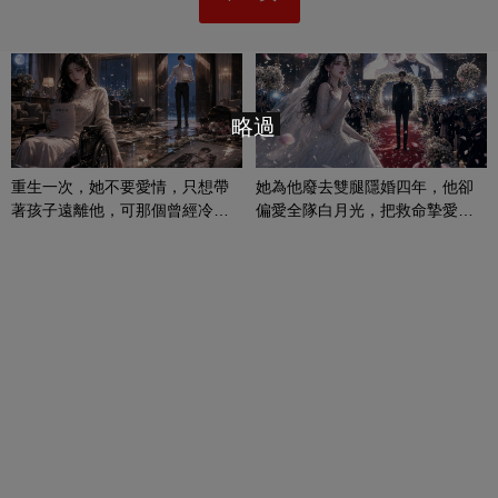
略過
重生一次，她不要愛情，只想帶
她為他廢去雙腿隱婚四年，他卻
著孩子遠離他，可那個曾經冷漠
偏愛全隊白月光，把救命摯愛當
的男人，一次次將她逼入懷中...
成畢生負擔