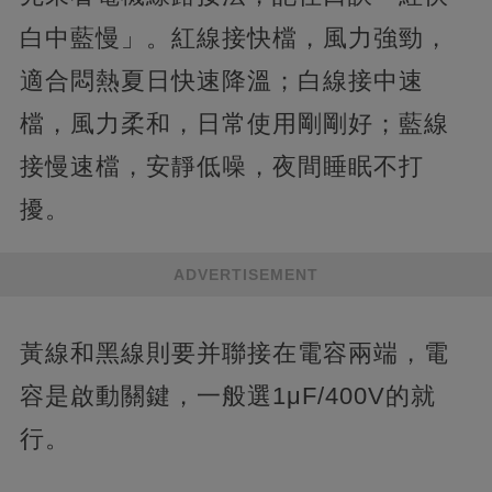
白中藍慢」。紅線接快檔，風力強勁，
適合悶熱夏日快速降溫；白線接中速
檔，風力柔和，日常使用剛剛好；藍線
接慢速檔，安靜低噪，夜間睡眠不打
擾。
ADVERTISEMENT
黃線和黑線則要并聯接在電容兩端，電
容是啟動關鍵，一般選1μF/400V的就
行。