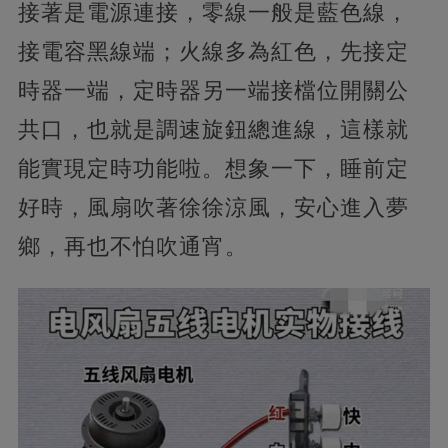
接著是電源連接，零線一般是藍色線，
接電容黑線端；火線多為紅色，先接定
時器一端，定時器另一端接檔位開關公
共口，也就是調速旋鈕總進線，這樣就
能實現定時功能啦。想象一下，睡前定
好時，風扇吹著徐徐涼風，安心進入夢
鄉，再也不怕吹通宵。