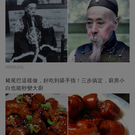
2025/12/11
豬尾巴這樣做，好吃到舔手指！三步搞定，廚房小
白也能秒變大廚