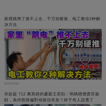
家裡跳闸了推不上去，千万别硬推，电工教你2种解
决方法
2025/01/26
存款超 712 萬英鎊的慶親王奕劻：明碼標價賣官斂
財，為何慈禧偏對他寵信有加？終于有人說透了