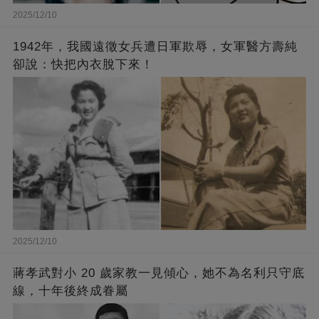
2025/12/10
1942年，我國遠徵女兵遭日軍欺辱，女軍醫方壽純
卻說：快把內衣脫下來！
2025/12/10
蔣孝武對小 20 歲家教一見傾心，她不為名利只守底
線，十年後終成眷屬