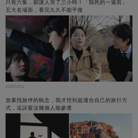
只有六集，卻讓人哭了三小時！「我死的一週前」
五大名場面，看完久久不能平復
2025/12/11
放棄找旅伴的執念，我才挖到超適合自己的旅行方
式，這訣竅沒幾個人能參透