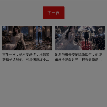
下一頁
重生一次，她不要愛情，只想帶
她為他廢去雙腿隱婚四年，他卻
著孩子遠離他，可那個曾經冷漠
偏愛全隊白月光，把救命摯愛當
的男人，一次次將她逼入懷中...
成畢生負擔