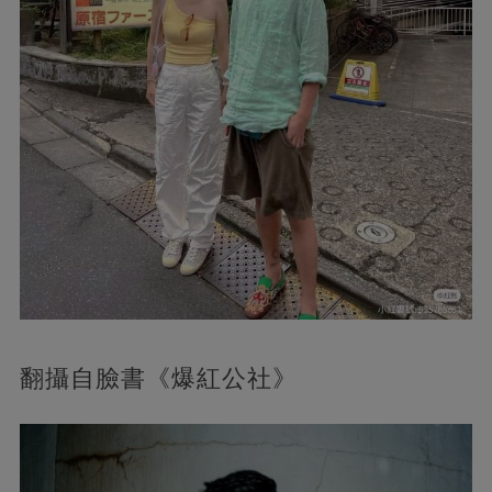
翻攝自臉書《爆紅公社》