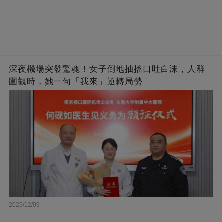
深夜機場突發驚魂！女子倒地抽搐口吐白沫，人群
圍觀時，她一句「我來」逆轉局勢
2025/12/09