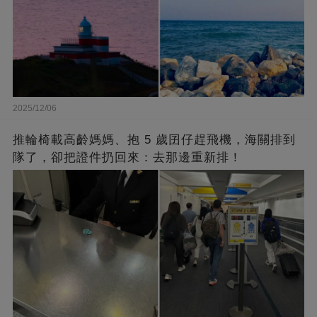
2025/12/06
推輪椅載高齡媽媽、抱 5 歲囝仔趕飛機，海關排到
隊了，卻把證件扔回來：去那邊重新排！