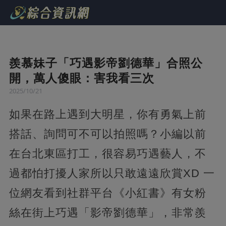
羨慕妹子「巧遇影帝劉德華」合照公
開，萬人傻眼：害我看三次
2025/10/21
如果在路上遇到大明星，你有勇氣上前
搭話、詢問可不可以拍照嗎？小編以前
在台北東區打工，很容易巧遇藝人，不
過都怕打擾人家所以只敢遠遠欣賞XD 一
位網友看到社群平台《小紅書》有女粉
絲在街上巧遇「影帝劉德華」，非常羨