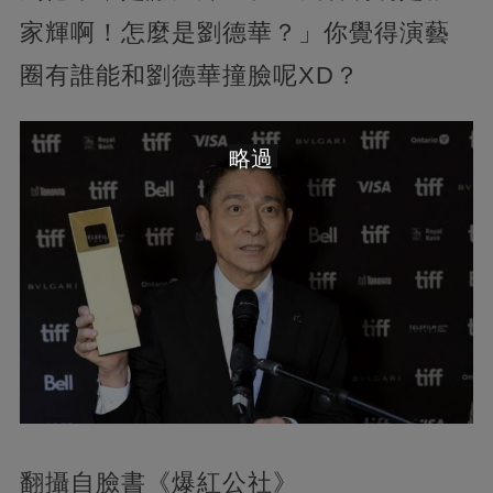
家輝啊！怎麼是劉德華？」你覺得演藝
圈有誰能和劉德華撞臉呢XD？
略過
翻攝自臉書《爆紅公社》