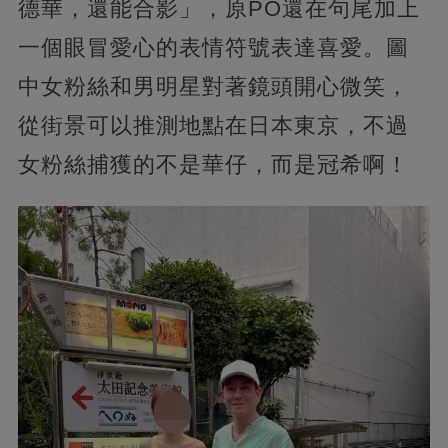
德華，還能合影」，原PO還在句尾加上
一個眼冒愛心的表情符號表達喜愛。圖
中女粉絲和男明星對著鏡頭開心微笑，
從街景可以推測地點在日本東京，不過
女粉絲捕獲的不是華仔，而是冠希啊！