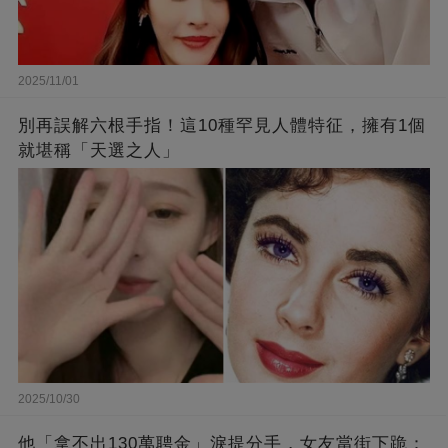
2025/11/01
別再誤解六根手指！這10種罕見人體特征，擁有1個
就堪稱「天選之人」
2025/10/30
他「拿不出130萬聘金」淚提分手，女友當街下跪：