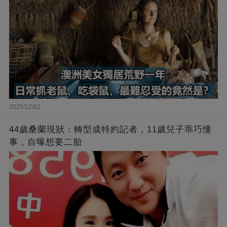
2025/12/02
44歲桑蘭現狀：轉型成特約記者，11歲兒子乖巧懂
事，自曝想要二胎