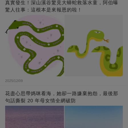
真實發生！深山溪谷驚見大蟒蛇救落水童，阿伯曝
驚人往事：這根本是來報恩的啦！
2025/12/09
花盡心思帶媽咪看海，她卻一路嫌棄抱怨，最後那
句話撕裂 20 年母女情全網破防