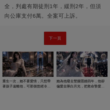
全，判處有期徒刑1年，緩刑2年，但須
向公庫支付6萬。全案可上訴。
下一頁
重生一次，她不要愛情，只想帶
她為他廢去雙腿隱婚四年，他卻
著孩子遠離他，可那個曾經冷漠
偏愛全隊白月光，把救命摯愛當
的男人，一次次將她逼入懷中...
成畢生負擔