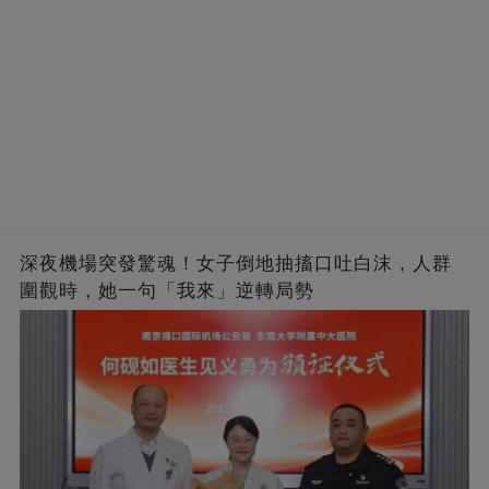
深夜機場突發驚魂！女子倒地抽搐口吐白沫，人群
圍觀時，她一句「我來」逆轉局勢