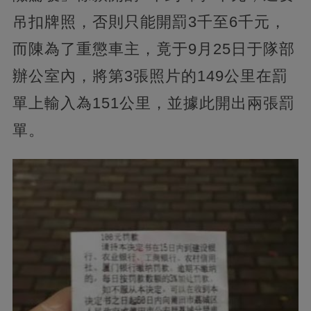
吊扣牌照，否則只能開罰3千至6千元，
而陳為了重懲車主，竟于9月25日于隊部
辦公室內，將第3張照片的149公里在罰
單上輸入為151公里，並據此開出兩張罰
單。