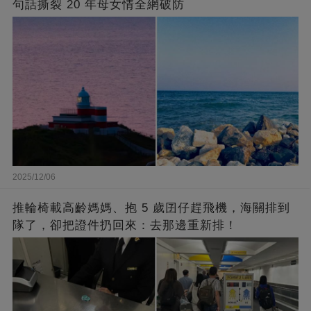
句話撕裂 20 年母女情全網破防
2025/12/06
推輪椅載高齡媽媽、抱 5 歲囝仔趕飛機，海關排到
隊了，卻把證件扔回來：去那邊重新排！