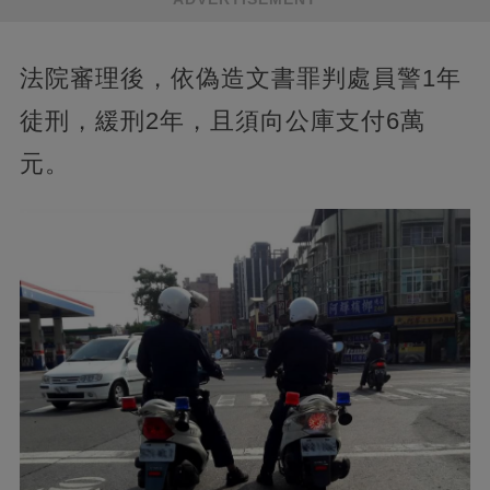
法院審理後，依偽造文書罪判處員警1年
徒刑，緩刑2年，且須向公庫支付6萬
元。