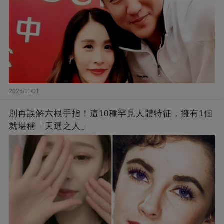
2025/11/01
別再誤解六根手指！這10種罕見人體特征，擁有1個
就堪稱「天選之人」