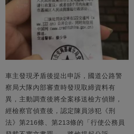
車主發現矛盾後提出申訴，國道公路警
察局大隊內部審查時發現取締資料有
異，主動調查後將全案移送檢方偵辦，
經檢察官偵查後，認定陳員涉犯《刑
法》第216條、第213條的「行使公務員