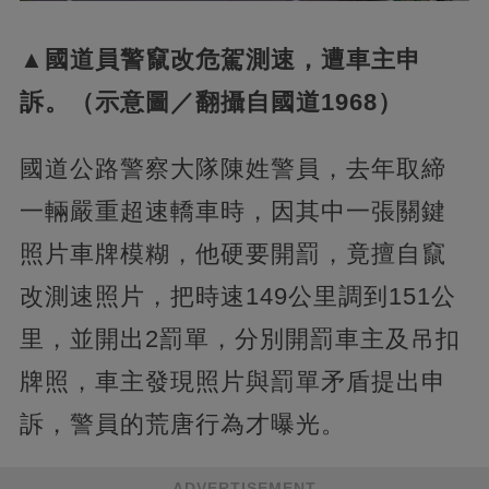
▲國道員警竄改危駕測速，遭車主申
訴。（示意圖／翻攝自國道1968）
國道公路警察大隊陳姓警員，去年取締
一輛嚴重超速轎車時，因其中一張關鍵
照片車牌模糊，他硬要開罰，竟擅自竄
改測速照片，把時速149公里調到151公
里，並開出2罰單，分別開罰車主及吊扣
牌照，車主發現照片與罰單矛盾提出申
訴，警員的荒唐行為才曝光。
ADVERTISEMENT