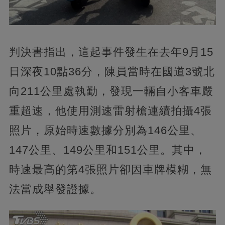
判決書指出，這起事件發生在去年9月15
日深夜10點36分，陳員當時在國道3號北
向211公里處執勤，發現一輛自小客車嚴
重超速，他使用測速雷射槍連續拍攝4張
照片，原始時速數據分別為146公里、
147公里、149公里和151公里。其中，
時速最高的第4張照片卻因車牌模糊，無
法當成舉發證據。