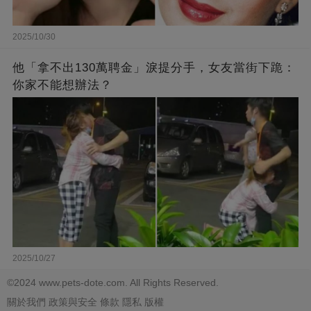
2025/10/30
他「拿不出130萬聘金」淚提分手，女友當街下跪：
你家不能想辦法？
2025/10/27
©2024 www.pets-dote.com. All Rights Reserved.
關於我們
政策與安全
條款
隱私
版權