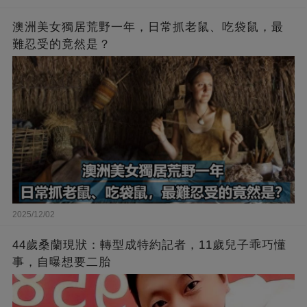
澳洲美女獨居荒野一年，日常抓老鼠、吃袋鼠，最
難忍受的竟然是？
2025/12/02
44歲桑蘭現狀：轉型成特約記者，11歲兒子乖巧懂
事，自曝想要二胎