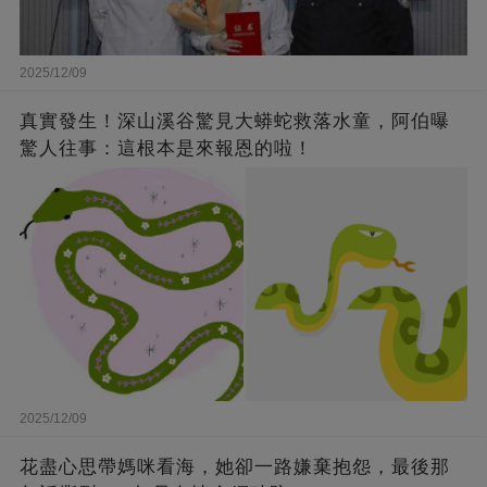
2025/12/09
真實發生！深山溪谷驚見大蟒蛇救落水童，阿伯曝
驚人往事：這根本是來報恩的啦！
2025/12/09
花盡心思帶媽咪看海，她卻一路嫌棄抱怨，最後那