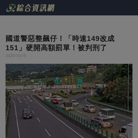
國道警惡整飆仔！「時速149改成
151」硬開高額罰單！被判刑了
2025/10/16