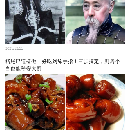
2025/12/11
豬尾巴這樣做，好吃到舔手指！三步搞定，廚房小
白也能秒變大廚