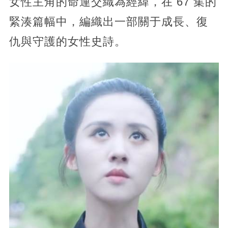
女性主角的命運交織為經緯，在 67 集的
緊湊篇幅中，編織出一部關于成長、復
仇與守護的女性史詩。​