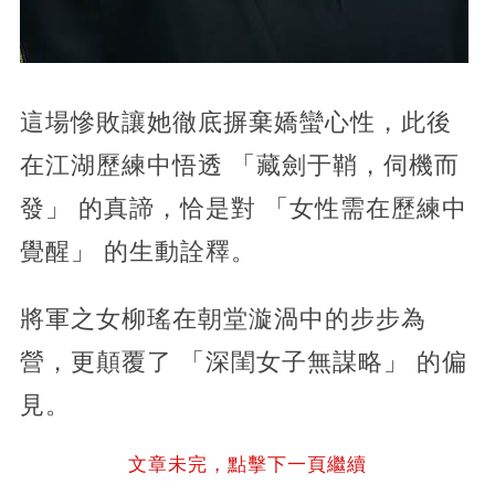
這場慘敗讓她徹底摒棄嬌蠻心性，此後
在江湖歷練中悟透 「藏劍于鞘，伺機而
發」 的真諦，恰是對 「女性需在歷練中
覺醒」 的生動詮釋。​
將軍之女柳瑤在朝堂漩渦中的步步為
營，更顛覆了 「深閨女子無謀略」 的偏
見。
文章未完，點擊下一頁繼續