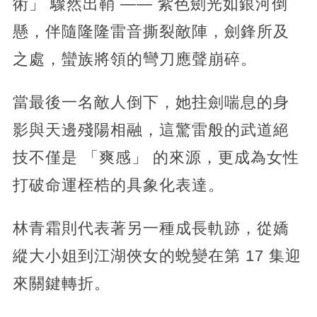
術」 驟然出鞘 —— 紫色劍光如銀河倒
懸，伴隨隆隆雷音撕裂敵陣，劍鋒所及
之處，蠻族將領的彎刀應聲崩碎。
當最後一名敵人倒下，她拄劍喘息的身
影與天邊殘陽相融，這驚雷般的武道絕
技不僅是 「爽感」 的來源，更成為女性
打破命運桎梏的具象化表達。​
林青霜則代表著另一種成長軌跡，從嬌
縱大小姐到江湖俠女的蛻變在第 17 集迎
來關鍵轉折。