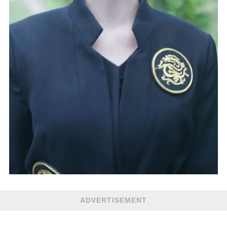
ADVERTISEMENT