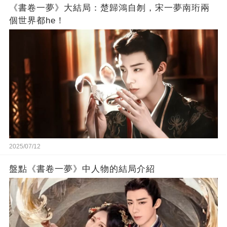
《書卷一夢》大結局：楚歸鴻自刎，宋一夢南珩兩
個世界都he！
2025/07/12
盤點《書卷一夢》中人物的結局介紹