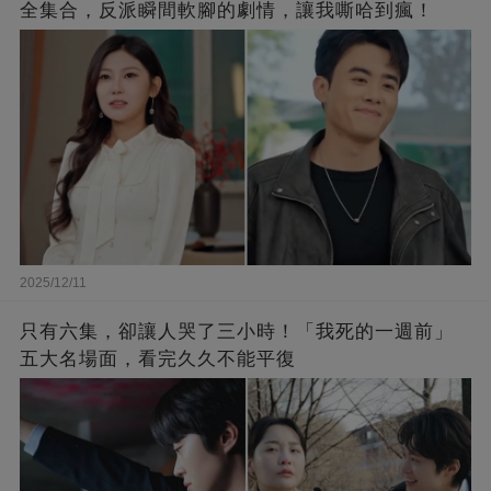
全集合，反派瞬間軟腳的劇情，讓我嘶哈到瘋！
2025/12/11
只有六集，卻讓人哭了三小時！「我死的一週前」
五大名場面，看完久久不能平復