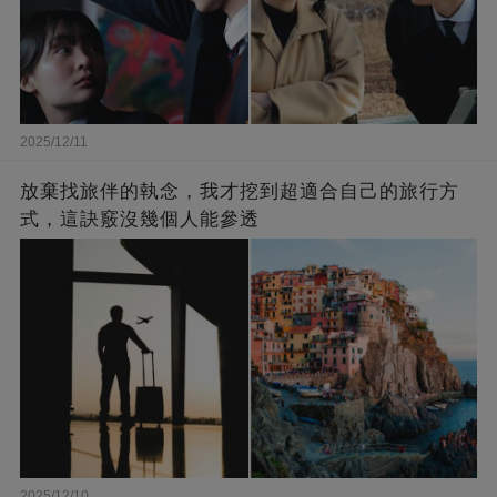
2025/12/11
放棄找旅伴的執念，我才挖到超適合自己的旅行方
式，這訣竅沒幾個人能參透
2025/12/10