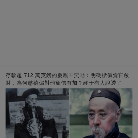
存款超 712 萬英鎊的慶親王奕劻：明碼標價賣官斂
財，為何慈禧偏對他寵信有加？終于有人說透了