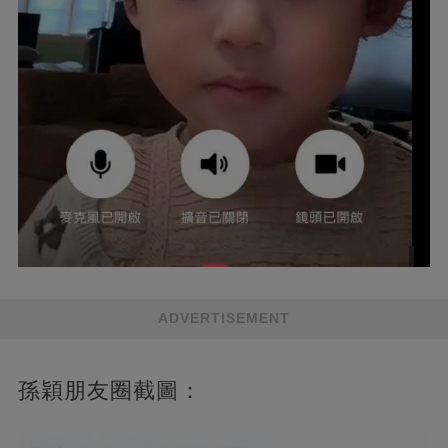
ADVERTISEMENT
孫穎朋友圈截圖：