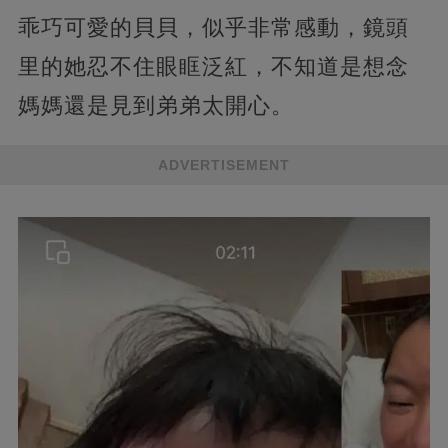
乖巧可愛的貝貝，似乎非常感動，鏡頭
里的她忍不住眼眶泛紅，不知道是想念
媽媽還是見到弟弟太開心。
ADVERTISEMENT