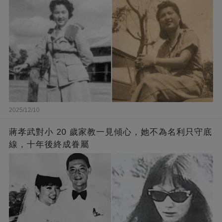
2025/12/10
蔣孝武對小 20 歲家教一見傾心，她不為名利只守底
線，十年後終成眷屬