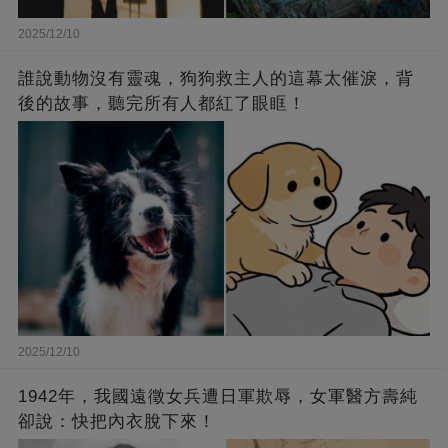
2025/12/10
誰說動物沒有靈魂，狗狗救主人的這幕太催淚，背
後的故事，聽完所有人都紅了眼眶！
2025/12/10
1942年，我國遠徵女兵遭日軍欺辱，女軍醫方壽純
卻說：快把內衣脫下來！