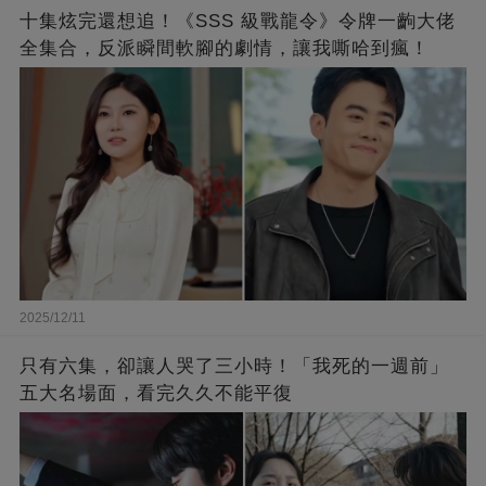
十集炫完還想追！《SSS 級戰龍令》令牌一齣大佬
全集合，反派瞬間軟腳的劇情，讓我嘶哈到瘋！
2025/12/11
只有六集，卻讓人哭了三小時！「我死的一週前」
五大名場面，看完久久不能平復