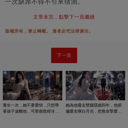
一次缺席不得不引來猜測。
文章未完，點擊下一頁繼續
版權所有，禁止轉載。 違者必究法律責任。
下一頁
重生一次，她不要愛情，只想帶
她為他廢去雙腿隱婚四年，他卻
著孩子遠離他，可那個曾經冷漠
偏愛全隊白月光，把救命摯愛當
的男人，一次次將她逼入懷中...
成畢生負擔