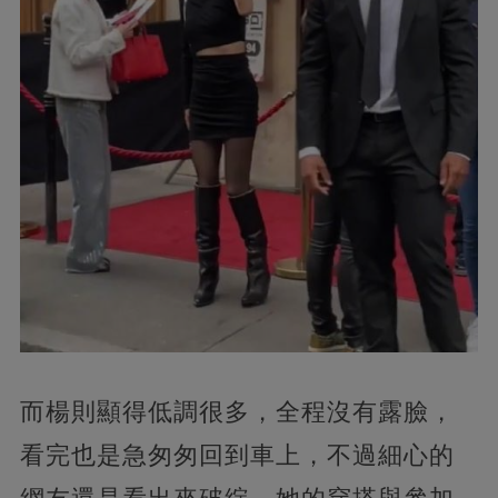
而楊則顯得低調很多，全程沒有露臉，
看完也是急匆匆回到車上，不過細心的