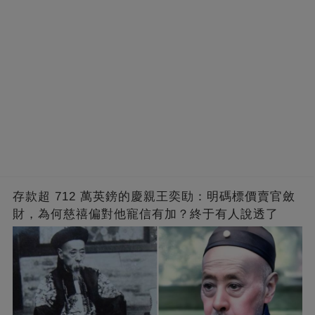
存款超 712 萬英鎊的慶親王奕劻：明碼標價賣官斂
財，為何慈禧偏對他寵信有加？終于有人說透了