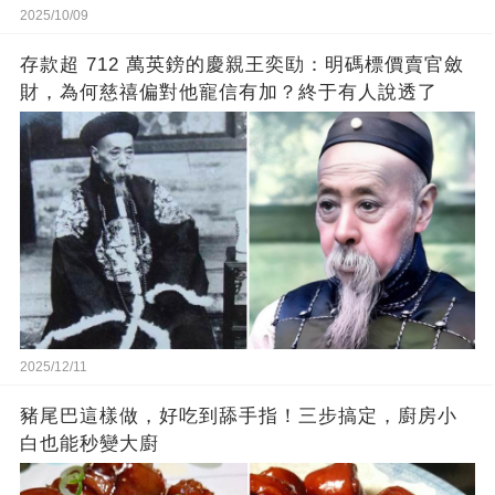
2025/10/09
存款超 712 萬英鎊的慶親王奕劻：明碼標價賣官斂
財，為何慈禧偏對他寵信有加？終于有人說透了
2025/12/11
豬尾巴這樣做，好吃到舔手指！三步搞定，廚房小
白也能秒變大廚