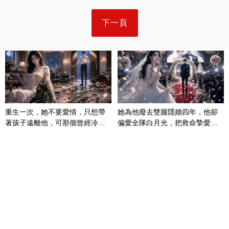
下一頁
重生一次，她不要愛情，只想帶
她為他廢去雙腿隱婚四年，他卻
著孩子遠離他，可那個曾經冷漠
偏愛全隊白月光，把救命摯愛當
的男人，一次次將她逼入懷中...
成畢生負擔