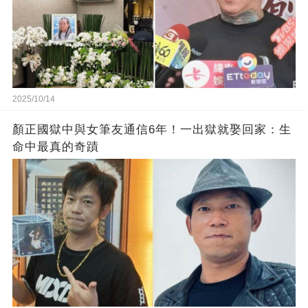
2025/10/14
顏正國獄中與女筆友通信6年！一出獄就娶回家：生
命中最真的奇蹟