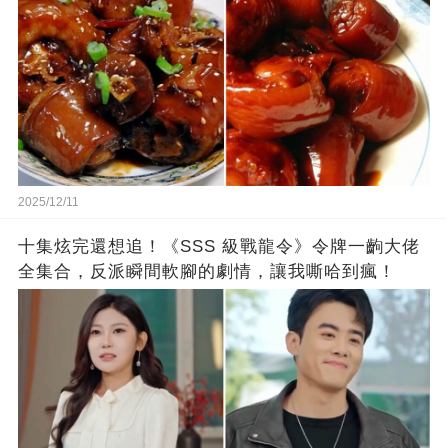
2025/12/11
十集炫完還想追！《SSS 級戰龍令》令牌一齣大佬
全集合，反派瞬間軟腳的劇情，讓我嘶哈到瘋！