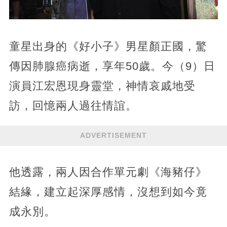
童星出身的《好小子》男星顏正國，驚
傳因肺腺癌病逝，享年50歲。今（9）日
演員江宏恩現身靈堂，神情哀戚地受
訪，回憶兩人過往情誼。
ADVERTISEMENT
他透露，兩人因合作單元劇《海豬仔》
結緣，建立起深厚感情，沒想到如今竟
成永別。