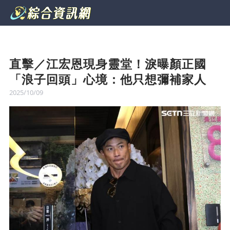
直擊／江宏恩現身靈堂！淚曝顏正國
「浪子回頭」心境：他只想彌補家人
2025/10/09