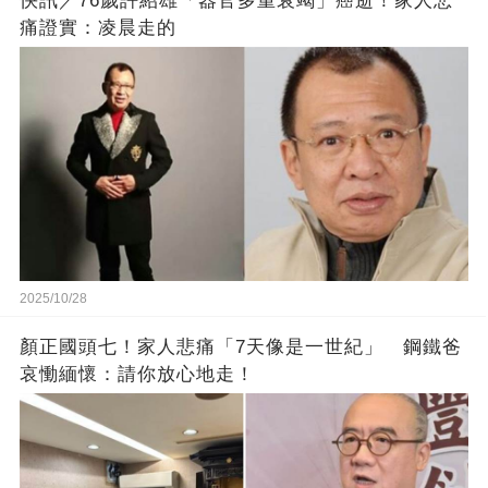
快訊／76歲許紹雄「器官多重衰竭」癌逝！家人悲
痛證實：凌晨走的
2025/10/28
顏正國頭七！家人悲痛「7天像是一世紀」 鋼鐵爸
哀慟緬懷：請你放心地走！