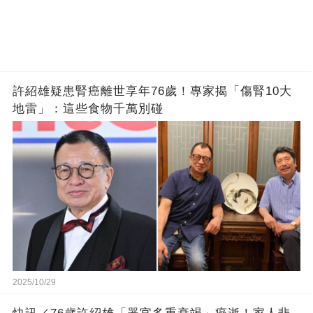
許紹雄疑患腎癌離世享年76歲！專家揭「傷腎10大
地雷」：這些食物千萬別碰
2025/10/29