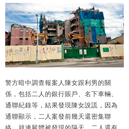
警方暗中調查報案人陳女跟利男的關
係，包括二人的銀行賬戶、名下車輛、
通聯紀錄等，結果發現陳女說謊，因為
通聯顯示，二人案發前幾天還密集聯
絡，就連屍體被發現的隔天，二人還有