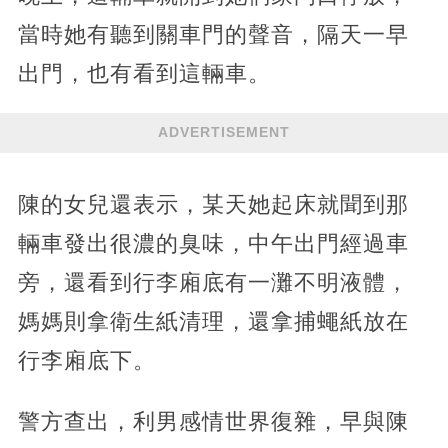
當時她有聽到關車門的聲音，隔天一早
出門，也有看到這輛車。
ADVERTISEMENT
陳的女兒還表示，某天她起床就聞到那
輛車發出很濃的臭味，中午出門經過車
旁，還看到行李廂底有一灘不明液體，
媽媽則拿衛生紙清理，還拿捕蠅紙放在
行李廂底下。
警方查出，利男感情世界復雜，早與陳