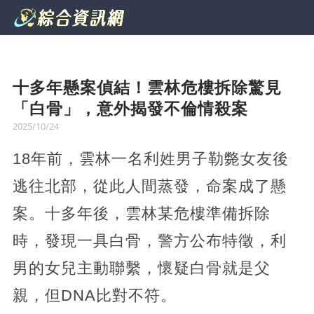
十多年懸案偵結！雲林危樓拆除驚見
「白骨」，意外揭發不倫情殺案
2025/10/24
18年前，雲林一名利姓男子勒斃女友後
逃往北部，從此人間蒸發，命案成了懸
案。十多年後，雲林某危樓準備拆除
時，發現一具白骨，警方公布特徵，利
男的女兒主動聯繫，懷疑白骨就是父
親，但DNA比對不符。