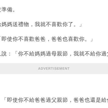
沒準備。
給媽媽送禮物，我就不喜歡你了。」
「即使你不喜歡爸爸，爸爸也喜歡你。」
又說：「你不給媽媽過母親節，我就不給你過
ADVERTISEMENT
：「即使你不給爸爸過父親節，爸爸也還是給