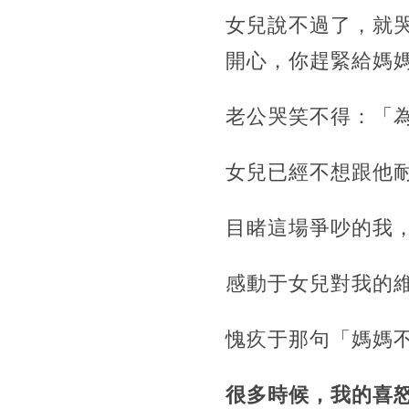
女兒說不過了，就
開心，你趕緊給媽
老公哭笑不得：「
女兒已經不想跟他
目睹這場爭吵的我
感動于女兒對我的
愧疚于那句「媽媽
很多時候，我的喜