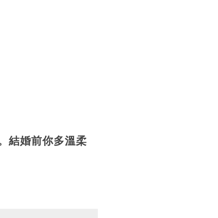
。結婚前你多溫柔