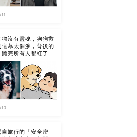
/11
動物沒有靈魂，狗狗救
的這幕太催淚，背後的
，聽完所有人都紅了眼
/10
獨自旅行的「安全密