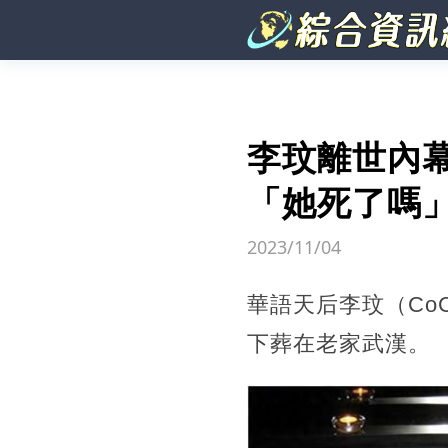
李玟離世內幕
「她死了嗎
2023/11/04
華語天后李玟（Co
下葬在老家武漢。