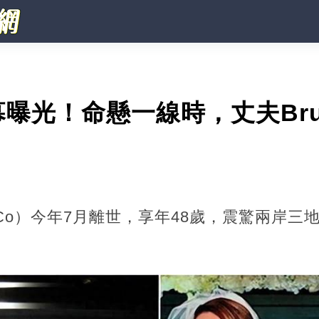
曝光！命懸一線時，丈夫Bru
」
Co）今年7月離世，享年48歲，震驚兩岸三