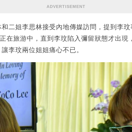
ADVERTISEMENT
林和二姐李思林接受內地傳媒訪問，提到李玟
e）正在旅游中，直到李玟陷入彌留狀態才出現，
，讓李玟兩位姐姐痛心不已。