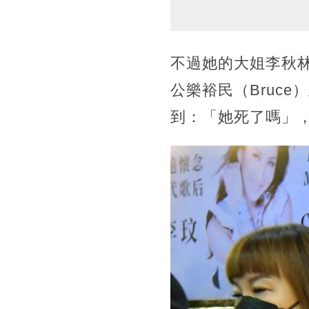
不過她的大姐李秋
公樂裕民（Bruc
到：「她死了嗎」