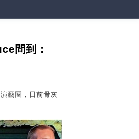
ce問到：
地演藝圈，日前骨灰