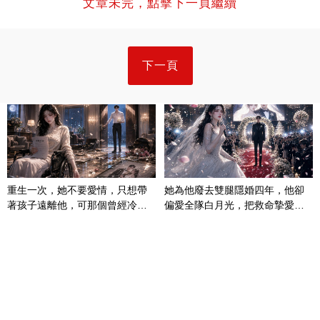
文章未完，點擊下一頁繼續
下一頁
重生一次，她不要愛情，只想帶
她為他廢去雙腿隱婚四年，他卻
著孩子遠離他，可那個曾經冷漠
偏愛全隊白月光，把救命摯愛當
的男人，一次次將她逼入懷中...
成畢生負擔