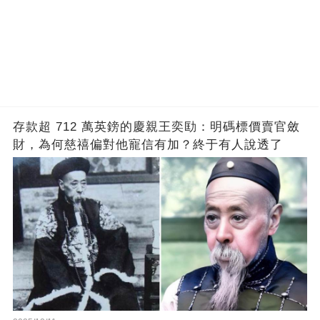
存款超 712 萬英鎊的慶親王奕劻：明碼標價賣官斂
財，為何慈禧偏對他寵信有加？終于有人說透了