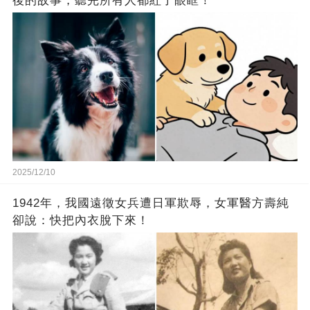
後的故事，聽完所有人都紅了眼眶！
2025/12/10
1942年，我國遠徵女兵遭日軍欺辱，女軍醫方壽純
卻說：快把內衣脫下來！