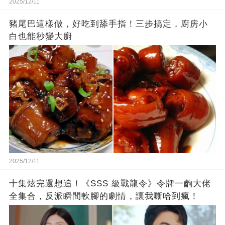
2025/12/11
豬尾巴這樣做，好吃到舔手指！三步搞定，廚房小
白也能秒變大廚
2025/12/11
十集炫完還想追！《SSS 級戰龍令》令牌一齣大佬
全集合，反派瞬間軟腳的劇情，讓我嘶哈到瘋！