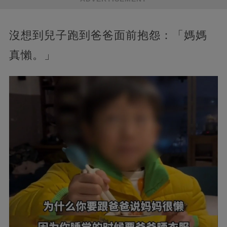
沒想到兒子跑到爸爸面前抱怨：「媽媽
真懶。」