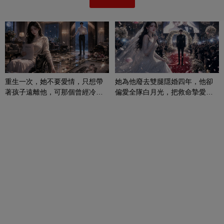
重生一次，她不要愛情，只想帶
她為他廢去雙腿隱婚四年，他卻
著孩子遠離他，可那個曾經冷漠
偏愛全隊白月光，把救命摯愛當
的男人，一次次將她逼入懷中...
成畢生負擔