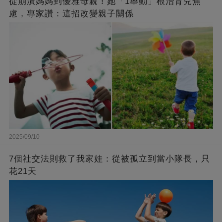
從崩潰媽媽到優雅母親！她「1舉動」根治育兒焦
慮，專家讚：這招改變親子關係
2025/09/10
7個社交法則救了我家娃：從被孤立到當小隊長，只
花21天