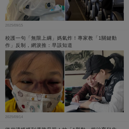
2025/09/15
校護一句「無限上綱」媽氣炸！專家教「1關鍵動
作」反制，網淚推：早該知道
2025/09/14