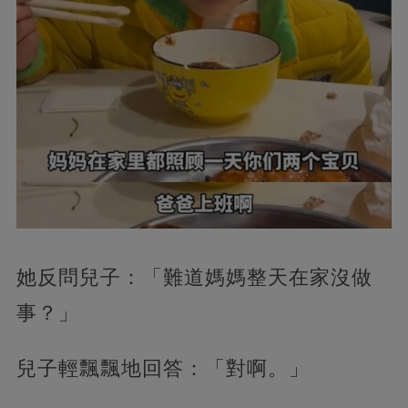
她反問兒子：「難道媽媽整天在家沒做
事？」
兒子輕飄飄地回答：「對啊。」