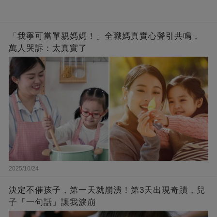
「我寧可當單親媽媽！」全職媽真實心聲引共鳴，
萬人哭訴：太真實了
2025/10/24
決定不催孩子，第一天就崩潰！第3天出現奇蹟，兒
子「一句話」讓我淚崩