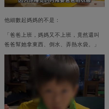
他細數起媽媽的不是：
「爸爸上班，媽媽又不上班，竟然還叫
爸爸幫她拿東西、倒水、弄熱水袋。」