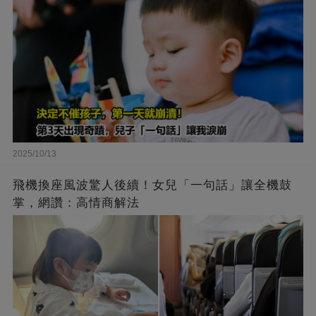
2025/10/13
飛機換座風波驚人後續！女兒「一句話」讓全機鼓
掌，網讚：高情商解法