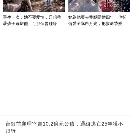
重生一次，她不要愛情，只想帶
她為他廢去雙腿隱婚四年，他卻
著孩子遠離他，可那個曾經冷漠
偏愛全隊白月光，把救命摯愛當
的男人，一次次將她逼入懷中...
成畢生負擔
台銀前襄理盜賣10.2億元公債，通緝逃亡25年獲不
起訴