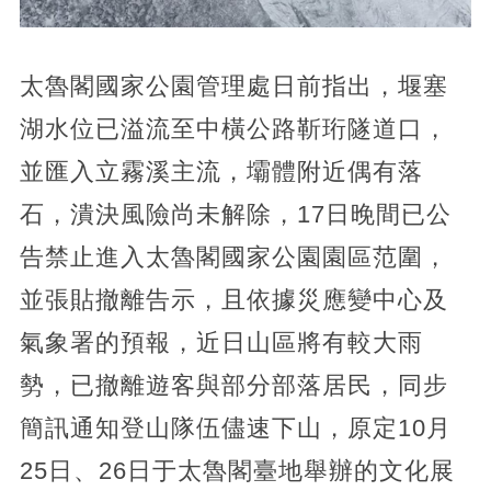
太魯閣國家公園管理處日前指出，堰塞
湖水位已溢流至中橫公路靳珩隧道口，
並匯入立霧溪主流，壩體附近偶有落
石，潰決風險尚未解除，17日晚間已公
告禁止進入太魯閣國家公園園區范圍，
並張貼撤離告示，且依據災應變中心及
氣象署的預報，近日山區將有較大雨
勢，已撤離遊客與部分部落居民，同步
簡訊通知登山隊伍儘速下山，原定10月
25日、26日于太魯閣臺地舉辦的文化展