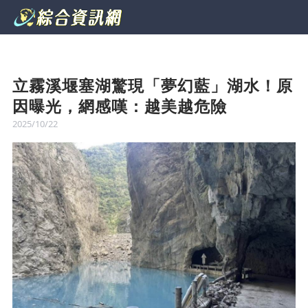
立霧溪堰塞湖驚現「夢幻藍」湖水！原
因曝光，網感嘆：越美越危險
2025/10/22