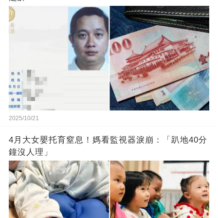
2025/10/21
4月大女嬰托育窒息！媽看監視器淚崩：「趴地40分
鐘沒人理」