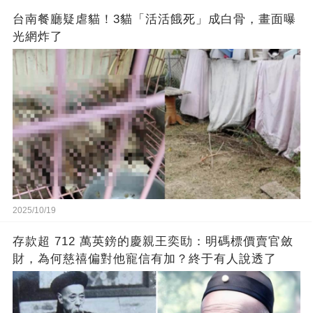
台南餐廳疑虐貓！3貓「活活餓死」成白骨，畫面曝
光網炸了
2025/10/19
存款超 712 萬英鎊的慶親王奕劻：明碼標價賣官斂
財，為何慈禧偏對他寵信有加？終于有人說透了