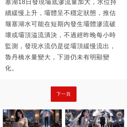
塞湖18日發現壩底滲流量加大，水位持
續緩慢上升，壩體呈不穩定狀態，推估
堰塞湖水可能在短期內發生壩體滲流破
壞或壩頂溢流潰決，不過經昨晚每小時
監測，發現水流仍是從壩頂緩慢流出，
魯丹橋水量變大，下游仍未有明顯變
化。
下一頁