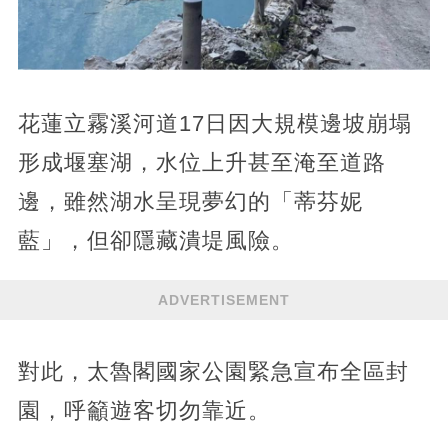
花蓮立霧溪河道17日因大規模邊坡崩塌
形成堰塞湖，水位上升甚至淹至道路
邊，雖然湖水呈現夢幻的「蒂芬妮
藍」，但卻隱藏潰堤風險。
ADVERTISEMENT
對此，太魯閣國家公園緊急宣布全區封
園，呼籲遊客切勿靠近。