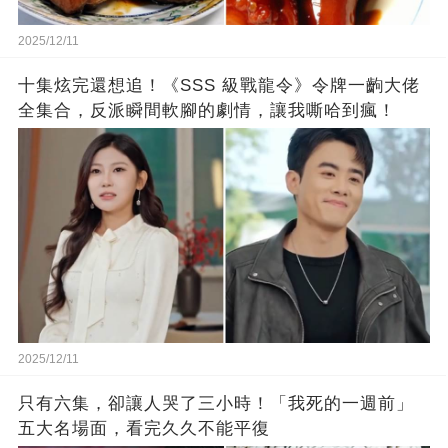
2025/12/11
十集炫完還想追！《SSS 級戰龍令》令牌一齣大佬
全集合，反派瞬間軟腳的劇情，讓我嘶哈到瘋！
2025/12/11
只有六集，卻讓人哭了三小時！「我死的一週前」
五大名場面，看完久久不能平復