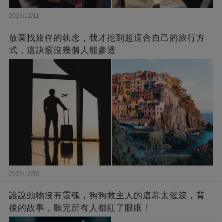
2025/12/11
放棄找旅伴的執念，我才挖到超適合自己的旅行方
式，這訣竅沒幾個人能參透
2025/12/10
誰說動物沒有靈魂，狗狗救主人的這幕太催淚，背
後的故事，聽完所有人都紅了眼眶！