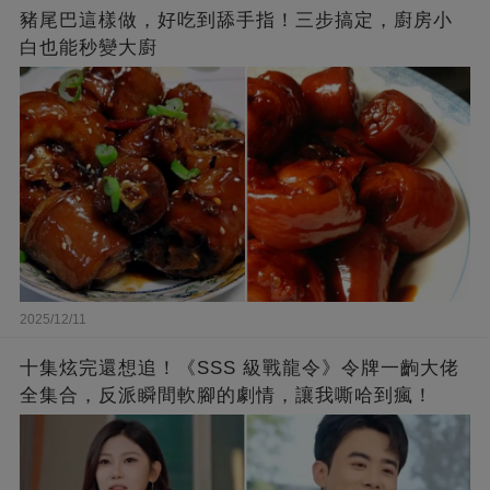
豬尾巴這樣做，好吃到舔手指！三步搞定，廚房小
白也能秒變大廚
2025/12/11
十集炫完還想追！《SSS 級戰龍令》令牌一齣大佬
全集合，反派瞬間軟腳的劇情，讓我嘶哈到瘋！