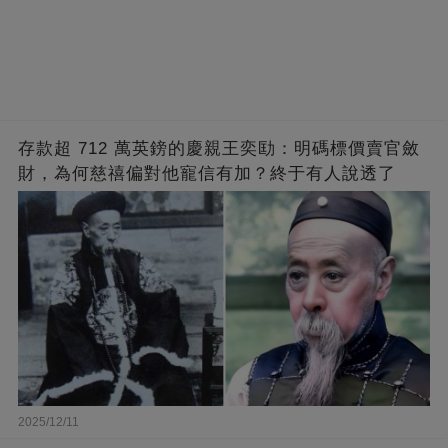
存款超 712 萬英鎊的慶親王奕劻：明碼標價賣官斂
財，為何慈禧偏對他寵信有加？終于有人說透了
2025/12/11