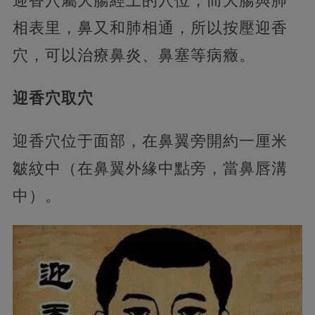
迎香穴屬大腸經上的穴位，而大腸與肺
相表里，鼻又和肺相通，所以按壓迎香
穴，可以治療鼻炎、鼻塞等病癥。
迎香穴取穴
迎香穴位于面部，在鼻翼旁開約一厘米
皺紋中（在鼻翼外緣中點旁，當鼻唇溝
中）。