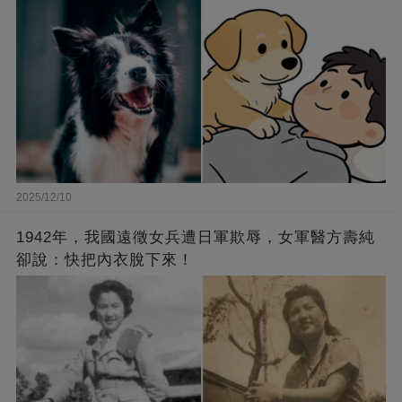
2025/12/10
1942年，我國遠徵女兵遭日軍欺辱，女軍醫方壽純
卻說：快把內衣脫下來！