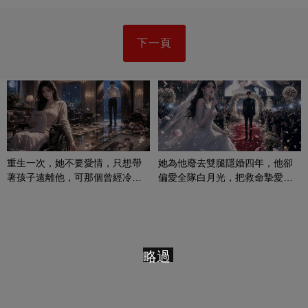
下一頁
重生一次，她不要愛情，只想帶
她為他廢去雙腿隱婚四年，他卻
著孩子遠離他，可那個曾經冷漠
偏愛全隊白月光，把救命摯愛當
的男人，一次次將她逼入懷中...
成畢生負擔
略過