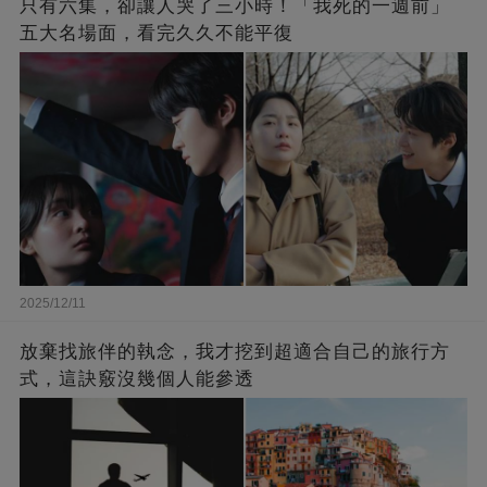
只有六集，卻讓人哭了三小時！「我死的一週前」
五大名場面，看完久久不能平復
2025/12/11
放棄找旅伴的執念，我才挖到超適合自己的旅行方
式，這訣竅沒幾個人能參透