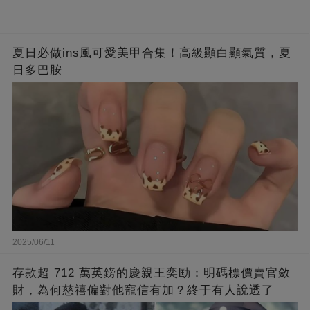
夏日必做ins風可愛美甲合集！高級顯白顯氣質，夏
日多巴胺
2025/06/11
存款超 712 萬英鎊的慶親王奕劻：明碼標價賣官斂
財，為何慈禧偏對他寵信有加？終于有人說透了