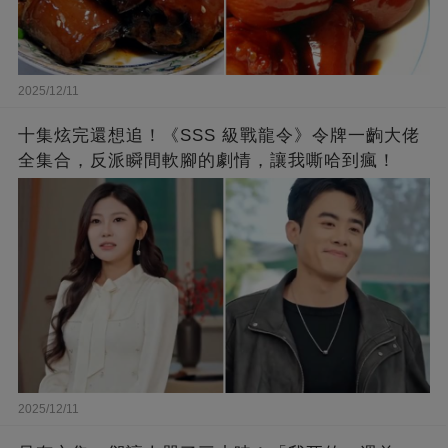
2025/12/11
十集炫完還想追！《SSS 級戰龍令》令牌一齣大佬
全集合，反派瞬間軟腳的劇情，讓我嘶哈到瘋！
2025/12/11