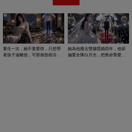
重生一次，她不要愛情，只想帶
她為他廢去雙腿隱婚四年，他卻
著孩子遠離他，可那個曾經冷漠
偏愛全隊白月光，把救命摯愛當
的男人，一次次將她逼入懷中...
成畢生負擔