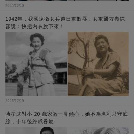
2025/12/10
1942年，我國遠徵女兵遭日軍欺辱，女軍醫方壽純
卻說：快把內衣脫下來！
2025/12/10
蔣孝武對小 20 歲家教一見傾心，她不為名利只守底
線，十年後終成眷屬