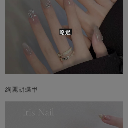
略過
絢麗胡蝶甲