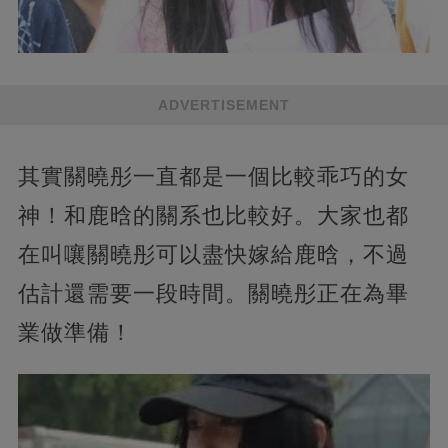
ADVERTISEMENT
其實關曉彤一直都是一個比較乖巧的女
神！和鹿晗的關系也比較好。大家也都
在叫嚷關曉彤可以盡快嫁給鹿晗，不過
估計還需要一段時間。關曉彤正在為畢
業做準備！