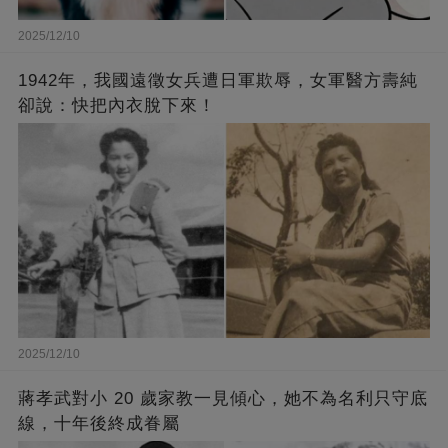
2025/12/10
1942年，我國遠徵女兵遭日軍欺辱，女軍醫方壽純
卻說：快把內衣脫下來！
2025/12/10
蔣孝武對小 20 歲家教一見傾心，她不為名利只守底
線，十年後終成眷屬