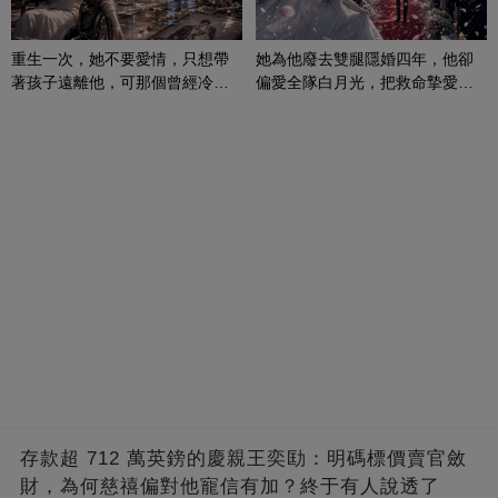
重生一次，她不要愛情，只想帶
她為他廢去雙腿隱婚四年，他卻
著孩子遠離他，可那個曾經冷漠
偏愛全隊白月光，把救命摯愛當
的男人，一次次將她逼入懷中...
成畢生負擔
存款超 712 萬英鎊的慶親王奕劻：明碼標價賣官斂
財，為何慈禧偏對他寵信有加？終于有人說透了