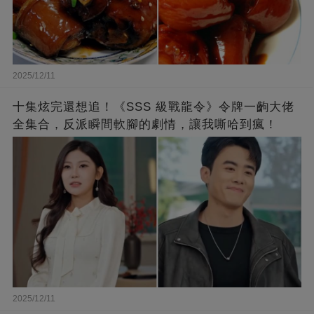
2025/12/11
十集炫完還想追！《SSS 級戰龍令》令牌一齣大佬
全集合，反派瞬間軟腳的劇情，讓我嘶哈到瘋！
2025/12/11