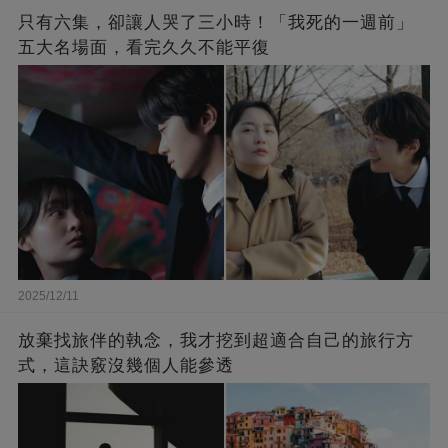
只有六集，卻讓人哭了三小時！「我死的一週前」
五大名場面，看完久久不能平復
2025/12/11
放棄找旅伴的執念，我才挖到超適合自己的旅行方
式，這訣竅沒幾個人能參透