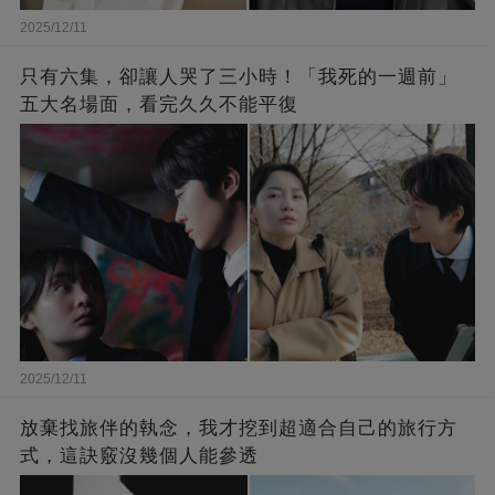
2025/12/11
只有六集，卻讓人哭了三小時！「我死的一週前」
五大名場面，看完久久不能平復
2025/12/11
放棄找旅伴的執念，我才挖到超適合自己的旅行方
式，這訣竅沒幾個人能參透