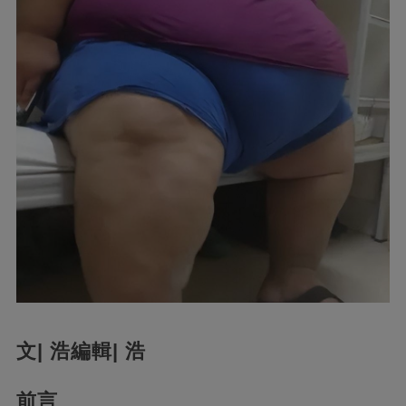
文| 浩編輯| 浩
前言