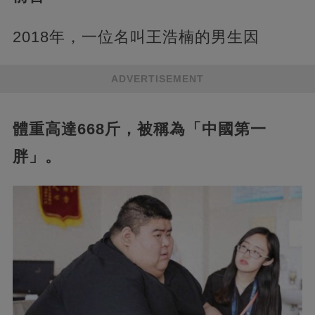
2018年，一位名叫王浩楠的男生因
ADVERTISEMENT
體重高達668斤，被稱為「中國第一
胖」。