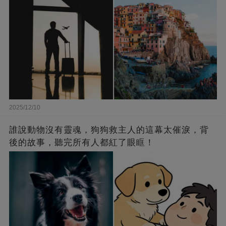
2025/12/10
誰說動物沒有靈魂，狗狗救主人的這幕太催淚，背
後的故事，聽完所有人都紅了眼眶！