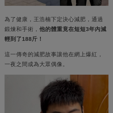
為了健康，王浩楠下定決心減肥，通過
鍛煉和手術，
他的體重竟在短短3年內減
輕到了188斤！
這一傳奇的減肥故事讓他在網上爆紅，
一夜之間成為大眾偶像。