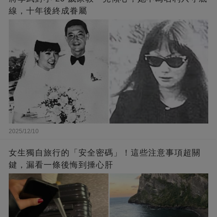
線，十年後終成眷屬
2025/12/10
女生獨自旅行的「安全密碼」！這些注意事項超關
鍵，漏看一條後悔到捶心肝