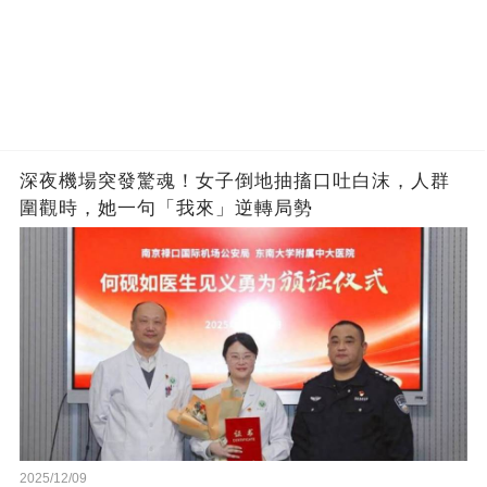
深夜機場突發驚魂！女子倒地抽搐口吐白沫，人群
圍觀時，她一句「我來」逆轉局勢
2025/12/09