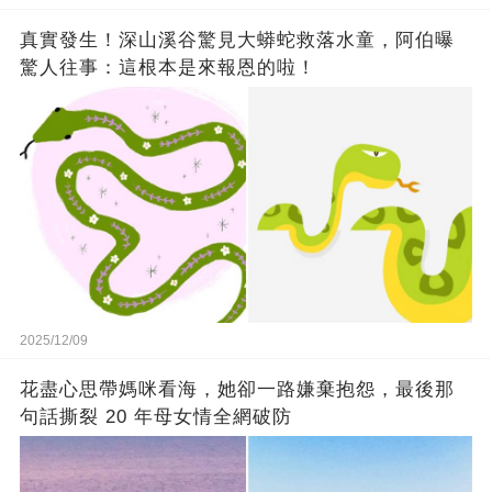
真實發生！深山溪谷驚見大蟒蛇救落水童，阿伯曝
驚人往事：這根本是來報恩的啦！
2025/12/09
花盡心思帶媽咪看海，她卻一路嫌棄抱怨，最後那
句話撕裂 20 年母女情全網破防