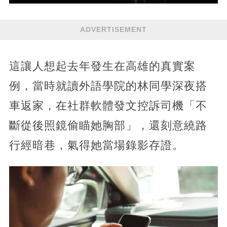
ADVERTISEMENT
這讓人想起去年發生在高雄的真實案
例，當時就讀外語學院的林同學深夜搭
車返家，在社群軟體發文控訴司機「不
斷從後照鏡偷瞄她胸部」，還刻意繞路
行經暗巷，氣得她當場錄影存證。