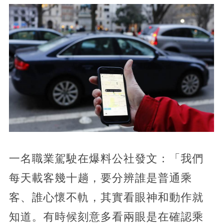
一名職業駕駛在爆料公社發文：「我們
每天載客幾十趟，要分辨誰是普通乘
客、誰心懷不軌，其實看眼神和動作就
知道。有時候刻意多看兩眼是在確認乘