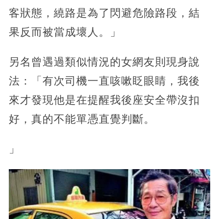
客狀態，繞路是為了閃避危險路段，結
果反而被當成壞人。」
另名曾遇過類似情況的女網友則現身說
法：「有次司機一直咳嗽眨眼睛，我後
來才發現他是在提醒我後座安全帶沒扣
好，真的不能單憑直覺判斷。
」