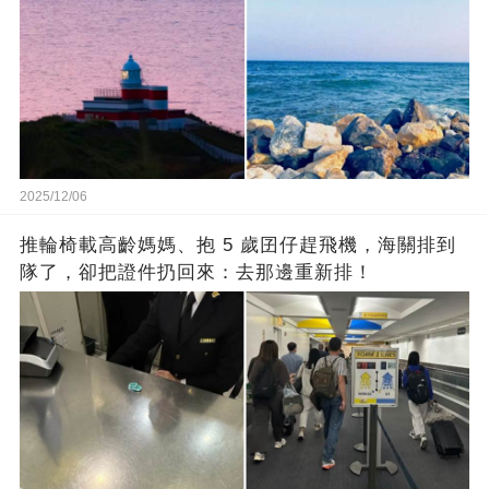
2025/12/06
推輪椅載高齡媽媽、抱 5 歲囝仔趕飛機，海關排到
隊了，卻把證件扔回來：去那邊重新排！