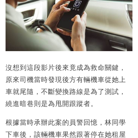
沒想到這段影片後來竟成為救命關鍵，
原來司機當時發現後方有輛機車從她上
車就尾隨，不斷變換路線是為了測試，
繞進暗巷則是為甩開跟蹤者。
根據當時承辦此案的員警回憶，林同學
下車後，該輛機車果然跟著停在她租屋