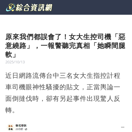
原來我們都誤會了！女大生控司機「惡
意繞路」，一報警聽完真相「她瞬間腿
軟」
2025/10/13
近日網路流傳台中三名女大生指控計程
車司機眼神性騷擾的貼文，正當輿論一
面倒撻伐時，卻有另起事件出現驚人反
轉。