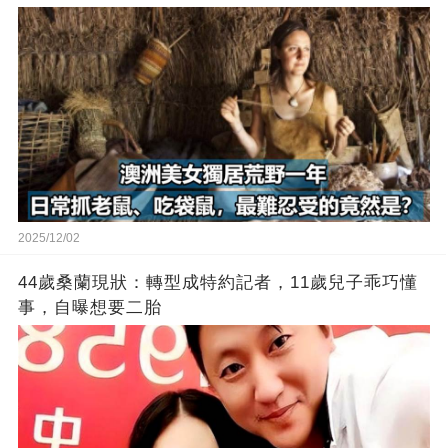
2025/12/02
44歲桑蘭現狀：轉型成特約記者，11歲兒子乖巧懂
事，自曝想要二胎