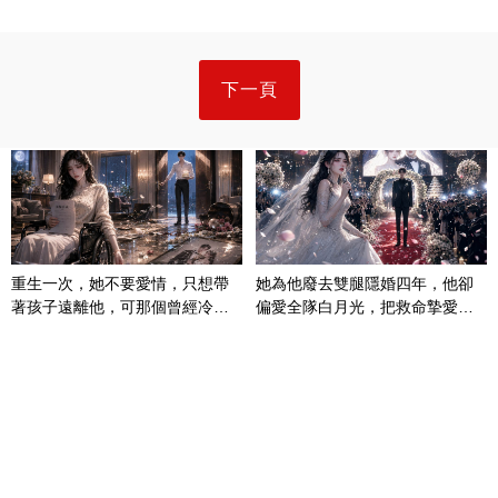
下一頁
重生一次，她不要愛情，只想帶
她為他廢去雙腿隱婚四年，他卻
著孩子遠離他，可那個曾經冷漠
偏愛全隊白月光，把救命摯愛當
的男人，一次次將她逼入懷中...
成畢生負擔