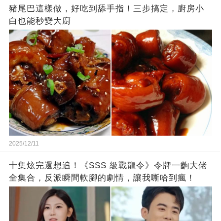
豬尾巴這樣做，好吃到舔手指！三步搞定，廚房小
白也能秒變大廚
2025/12/11
十集炫完還想追！《SSS 級戰龍令》令牌一齣大佬
全集合，反派瞬間軟腳的劇情，讓我嘶哈到瘋！