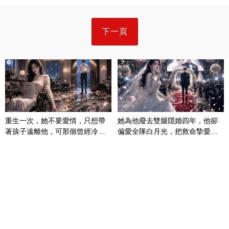
下一頁
重生一次，她不要愛情，只想帶
她為他廢去雙腿隱婚四年，他卻
著孩子遠離他，可那個曾經冷漠
偏愛全隊白月光，把救命摯愛當
的男人，一次次將她逼入懷中...
成畢生負擔