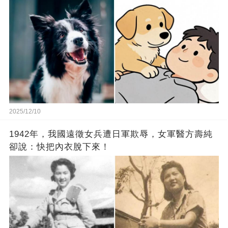
2025/12/10
1942年，我國遠徵女兵遭日軍欺辱，女軍醫方壽純
卻說：快把內衣脫下來！