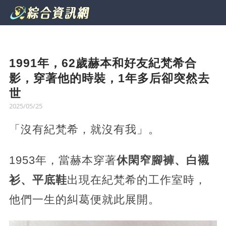
1991年，62歲赫本和好友紀梵希合
影，穿著他的時裝，1年多后卻突然去
世
2025/05/25
「沒有紀梵希，就沒有我」。
1953年，當赫本穿著
休閑窄腳褲、白襯
衫、平底鞋
出現在紀梵希的工作室時，
他們一生的糾葛便就此展開。