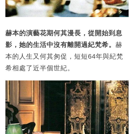
赫本的演藝花期何其漫長，從開始到息
影，她的生活中沒有離開過紀梵希。
赫
本的人生又何其匆促，短短64年與紀梵
希相處了近半個世紀。