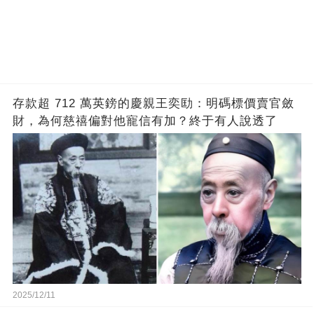
存款超 712 萬英鎊的慶親王奕劻：明碼標價賣官斂
財，為何慈禧偏對他寵信有加？終于有人說透了
2025/12/11