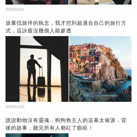
2025/12/11
放棄找旅伴的執念，我才挖到超適合自己的旅行方
式，這訣竅沒幾個人能參透
2025/12/10
誰說動物沒有靈魂，狗狗救主人的這幕太催淚，背
後的故事，聽完所有人都紅了眼眶！