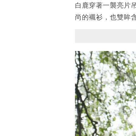
白鹿穿著一襲亮片
尚的襯衫，也雙眸