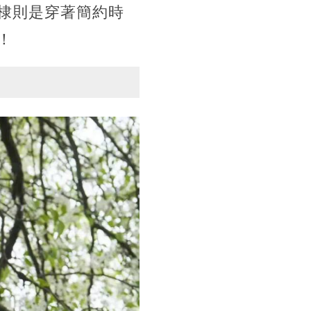
棣則是穿著簡約時
！