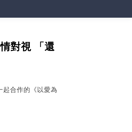
情對視 「還
一起合作的《以愛為