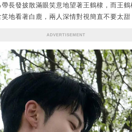
吊帶長發披散滿眼笑意地望著王鶴棣，而王鶴
含笑地看著白鹿，兩人深情對視簡直不要太甜
ADVERTISEMENT