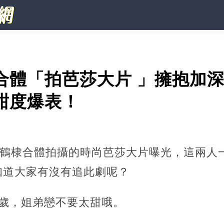
合體「拍芭莎大片 」擁抱加深
甜度爆表！
王鶴棣合體拍攝的時尚芭莎大片曝光，這兩人
知道大家有沒有追此劇呢？
5歲，姐弟戀不要太甜哦。