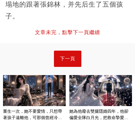
塌地的跟著張錦林，并先后生了五個孩
子。
文章未完，點擊下一頁繼續
下一頁
重生一次，她不要愛情，只想帶
她為他廢去雙腿隱婚四年，他卻
著孩子遠離他，可那個曾經冷漠
偏愛全隊白月光，把救命摯愛當
的男人，一次次將她逼入懷中...
成畢生負擔