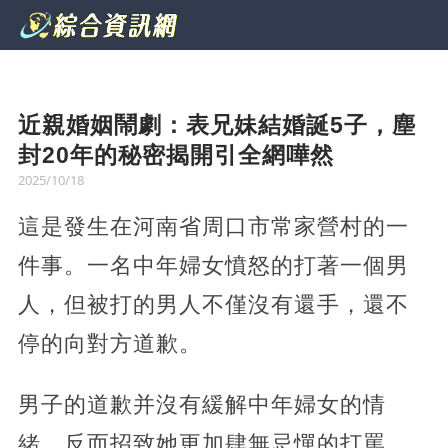
近親婚姻鬧劇：表兄妹結婚誕5子，塵
封20年的秘密揭開引全網嘩然
2025/10/18
這是發生在河南省周口市常家營村的一
件事。一名中年婦女憤怒的打著一個男
人，但被打的男人不僅沒有還手，還不
停的向對方道歉。
男子的道歉并沒有緩解中年婦女的情
緒，反而招致她更加肆無忌憚的打罵。