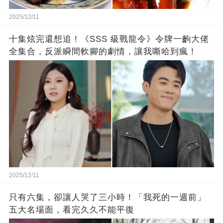
2025/12/11
十集炫完還想追！《SSS 級戰龍令》令牌一齣大佬
全集合，反派瞬間軟腳的劇情，讓我嘶哈到瘋！
2025/12/11
只有六集，卻讓人哭了三小時！「我死的一週前」
五大名場面，看完久久不能平復