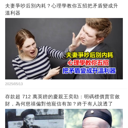
夫妻爭吵后別內耗？心理學教你五招把矛盾變成升
溫利器
2025/05/13
存款超 712 萬英鎊的慶親王奕劻：明碼標價賣官斂
財，為何慈禧偏對他寵信有加？終于有人說透了