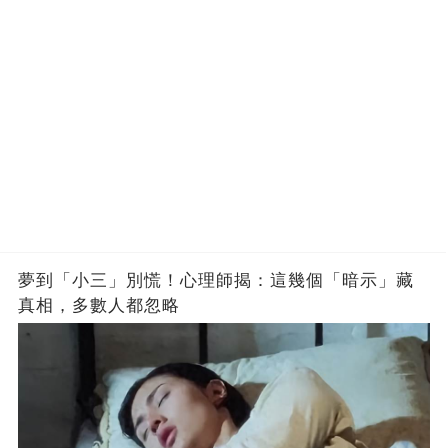
夢到「小三」別慌！心理師揭：這幾個「暗示」藏
真相，多數人都忽略