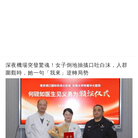
深夜機場突發驚魂！女子倒地抽搐口吐白沫，人群
圍觀時，她一句「我來」逆轉局勢