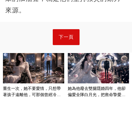
來源。
下一頁
重生一次，她不要愛情，只想帶
她為他廢去雙腿隱婚四年，他卻
著孩子遠離他，可那個曾經冷漠
偏愛全隊白月光，把救命摯愛當
的男人，一次次將她逼入懷中...
成畢生負擔