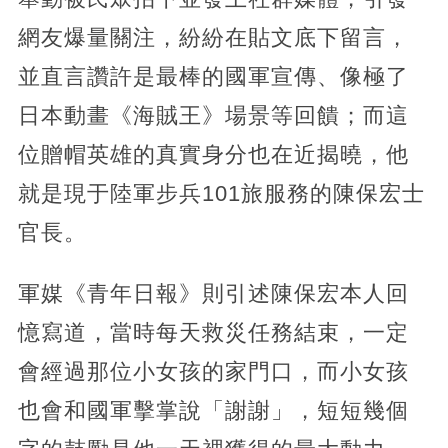
網友爆量關注，紛紛在貼文底下留言，
並直言讚許是最棒的國軍宣傳、像極了
日本動畫《海賊王》場景等回饋；而這
位贈帽英雄的真實身分也在近揭曉，他
就是現于陸軍步兵101旅服務的陳保宏士
官長。
軍媒《青年日報》則引述陳保宏本人回
憶寫道，當時每天救災任務結束，一定
會經過那位小女孩的家門口，而小女孩
也會和國軍擊掌說「謝謝」，短短幾個