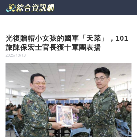
光復贈帽小女孩的國軍「天菜」，101
旅陳保宏士官長獲十軍團表揚
2025/10/13