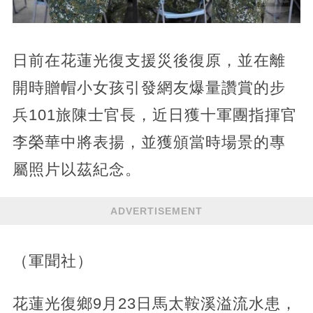
日前在花蓮光復支援災後復原，並在離
開時贈帽小女孩引發網友爆量讚賞的步
兵101旅陳士官長，近日獲十軍團指揮官
李榮華中將表揚，並獲頒當時場景的專
屬照片以茲紀念。
ADVERTISEMENT
（軍聞社）
花蓮光復鄉9月23日馬太鞍溪溢流水患，