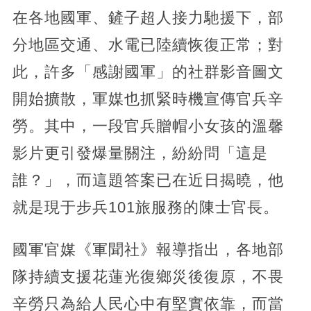
在各地國軍、鏟子超人接力馳援下，部
分地區交通、水電已陸續恢復正常；對
此，許多「感謝國軍」的社群影音圖文
開始擴散，軍媒也抓緊時機宣傳官兵辛
勞。其中，一段官兵贈帽小女孩的溫馨
影片更引發爆量關注，紛紛問「這是
誰？」，而這題答案已在近日揭曉，他
就是現于步兵101旅服務的陳士官長。
國軍官媒《軍聞社》報導指出，各地部
隊持續支援花蓮光復鄉災後復原，不畏
辛勞只為給人民心中有堅實依靠，而當