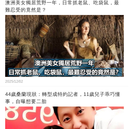
澳洲美女獨居荒野一年，日常抓老鼠、吃袋鼠，最
難忍受的竟然是？
2025/12/02
44歲桑蘭現狀：轉型成特約記者，11歲兒子乖巧懂
事，自曝想要二胎