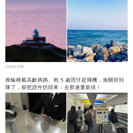
2025/12/06
推輪椅載高齡媽媽、抱 5 歲囝仔趕飛機，海關排到
隊了，卻把證件扔回來：去那邊重新排！