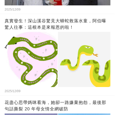
2025/12/09
真實發生！深山溪谷驚見大蟒蛇救落水童，阿伯曝
驚人往事：這根本是來報恩的啦！
2025/12/09
花盡心思帶媽咪看海，她卻一路嫌棄抱怨，最後那
句話撕裂 20 年母女情全網破防