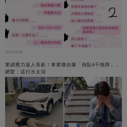
2025/10/26
業績壓力逼人吞虧！車業務自爆「倒貼4千換牌」，
網驚：這行水太深