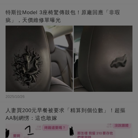
特斯拉Model 3座椅驚傳鼓包！原廠回應「非瑕
疵」，天價維修單曝光
2025/10/26
人妻買200元早餐被要求「精算到個位數」！超摳
AA制網愣：這也敢嫁