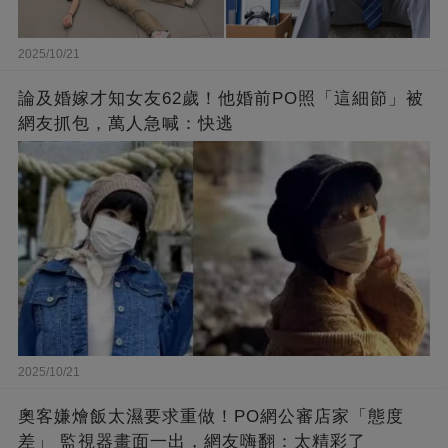
2025/10/21
論及婚嫁才知女友62歲！他婚前PO照「這細節」被
網友抓包，萬人急喊：快逃
2025/10/21
奧客嫌燴飯太濕要求重做！PO網公審店家「態度
差」 監視器畫面一出，網友嗨翻：太精彩了