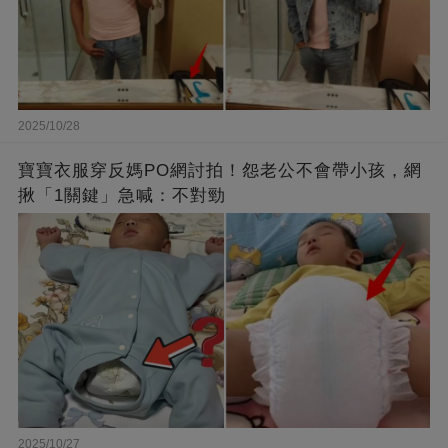
2025/10/28
寶寶衣服穿反媽PO網討拍！怨老公不會帶小孩，網
揪「1關鍵」急喊：不對勁
2025/10/27