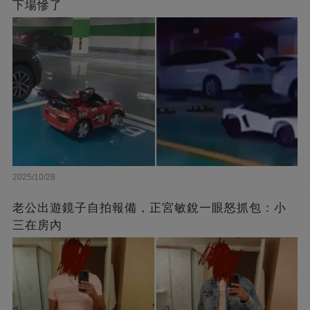
下場慘了
2025/10/28
老公出遊鏡子自拍報備，正宮敏銳一眼怒抓包：小
三在房內