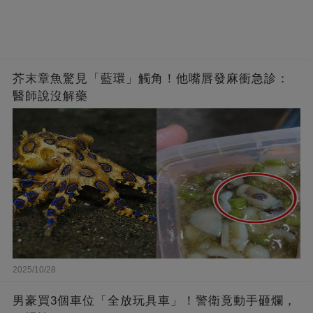
芥末章魚驚見「藍環」觸角！他嘴唇發麻衝急診：
醫師說沒解藥
2025/10/28
男豪買3個車位「全放玩具車」！警衛竟動手砸爛，