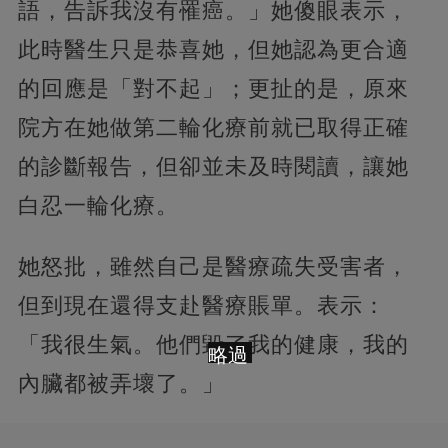
語，告訴我沒有罹癌。」她傻眼表示，
此時醫生只是恭喜她，但她認為更合適
的回應是「對不起」；更扯的是，原來
院方在她做第二輪化療前就已取得正確
的診斷報告，但卻並未及時閱讀，讓她
白忍一輪化療。
她怒批，雖然自己是醫療疏失受害者，
但到現在還得支赴醫療賬單。表示：
「我很生氣。他們毀了我的健康，我的
略過
內臟都被弄壞了。」