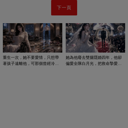
下一頁
重生一次，她不要愛情，只想帶
她為他廢去雙腿隱婚四年，他卻
著孩子遠離他，可那個曾經冷漠
偏愛全隊白月光，把救命摯愛當
的男人，一次次將她逼入懷中...
成畢生負擔