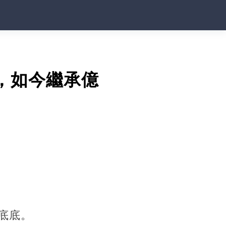
，如今繼承億
底底。