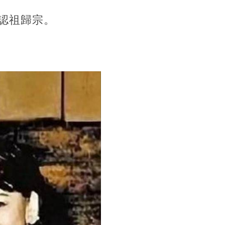
認祖歸宗。