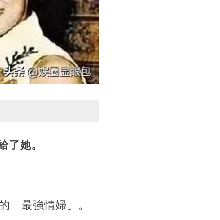
給了她。
認的「最強情婦」。