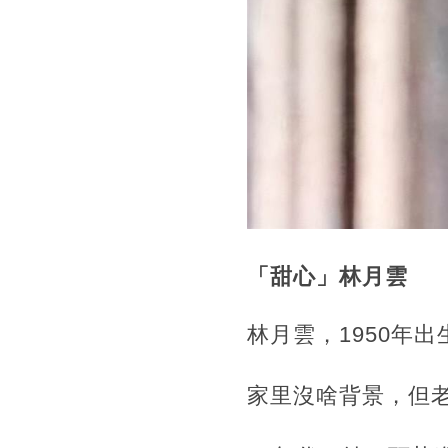
「甜心」林月雲
林月雲，1950年
家里沒啥背景，但