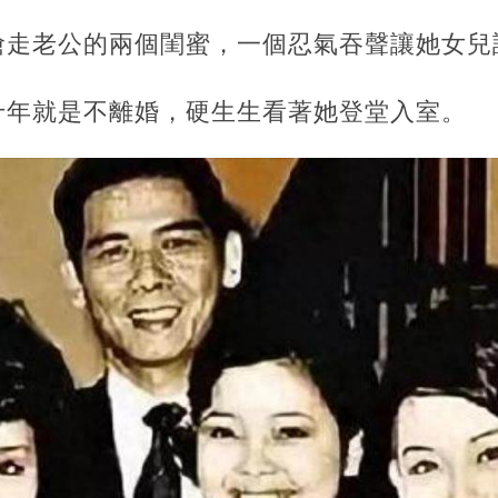
搶走老公的兩個閨蜜，一個忍氣吞聲讓她女兒
十年就是不離婚，硬生生看著她登堂入室。