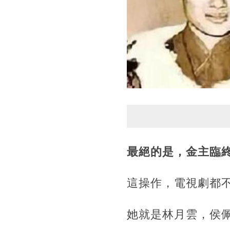
最絕的是，金主臨
這操作，電視劇都
她就是林月雲，侯