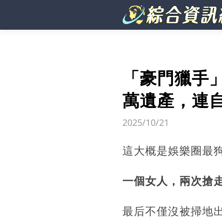
「豪門獵手
萬遺產，連
2025/10/21
這大概是娛樂圈最
一個女人，兩次搶走
最后不僅沒被掃地