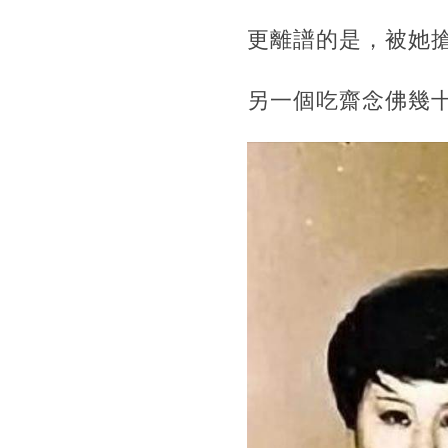
更離譜的是，被她
另一個吃齋念佛幾