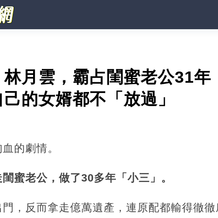
」林月雲，霸占閨蜜老公31年
自己的女婿都不「放過」
狗血的劇情。
閨蜜老公，做了30多年「小三」。
出門，反而拿走億萬遺產，連原配都輸得徹徹