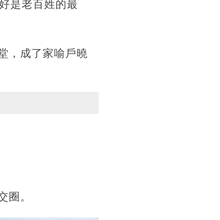
正好是老百姓的最
堂，成了家喻戶曉
交圈。