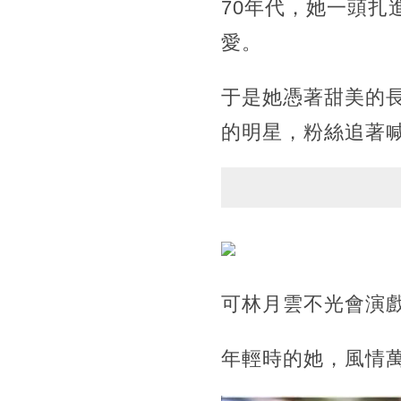
70年代，她一頭
愛。
于是她憑著甜美的
的明星，粉絲追著
可林月雲不光會演
年輕時的她，風情